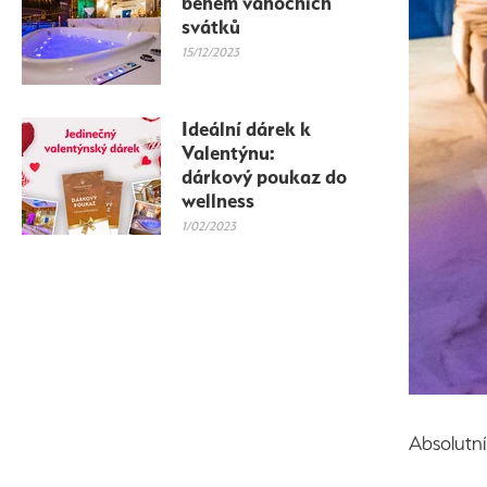
během vánočních
svátků
15/12/2023
Ideální dárek k
Valentýnu:
dárkový poukaz do
wellness
1/02/2023
Absolutní