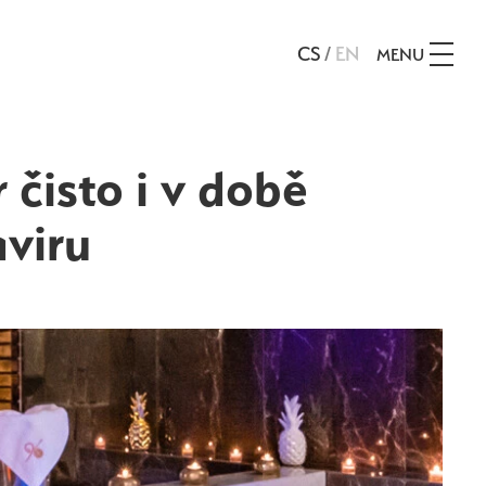
CS
/
EN
MENU
 čisto i v době
viru