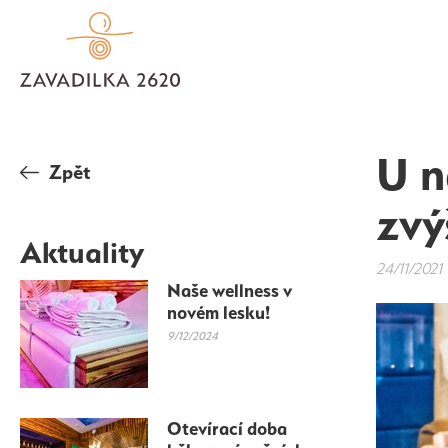
U n
Zpět
zvý
Aktuality
24/11/2021
Naše wellness v
novém lesku!
9/12/2024
Otevírací doba