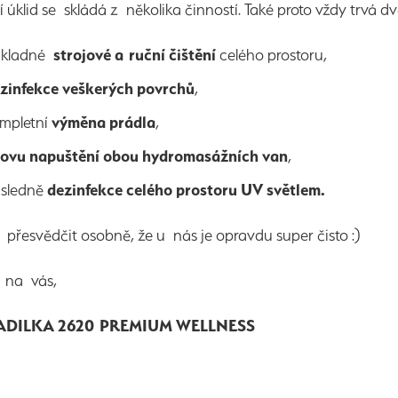
 úklid se skládá z několika činností. Také proto vždy trv
ůkladné
strojové a ruční čištění
celého prostoru,
zinfekce veškerých povrchů
,
mpletní
výměna prádla
,
ovu napuštění obou hydromasážních van
,
sledně
dezinfekce celého prostoru UV světlem.
e přesvědčit osobně, že u nás je opravdu super čisto :)
 na vás,
ADILKA 2620 PREMIUM WELLNESS