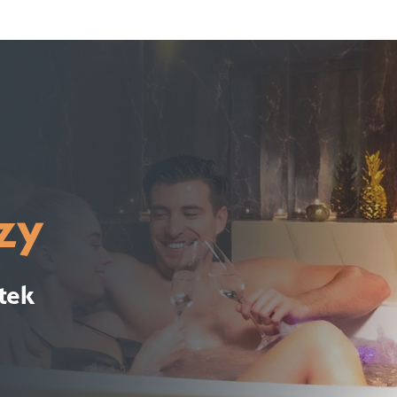
zy
tek