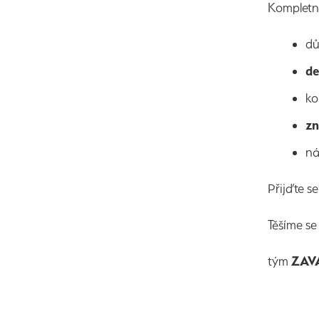
Kompletní
d
de
ko
zn
ná
Přijďte s
Těšíme se
tým
ZAV