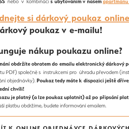
SS
nebo v kombinaci
s ubytováním v našem
apartmánu
dnejte si dárkový poukaz online
dárkový poukaz v e-mailu!
funguje nákup poukazu online?
nání obdržíte obratem do emailu elektronický dárkový p
u PDF) společně s instrukcemi pro úhradu převodem (instr
ání objednávky).
Poukaz tedy máte k dispozici ještě dříve
ední chvíli!
azu je platný (a lze poukaz uplatnit) až po připsání pla
aší platbu obdržíme, budete informování emailem.
JÍT K ONLINE OBJEDNÁVCE DÁRKOVÝC