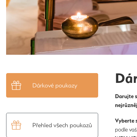
Dár
Dárkové poukazy
Darujte 
nejrůzně
Vyberte 
Přehled všech poukazů
podle vaš