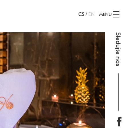
CS
/
EN
MENU
Sledujte nás