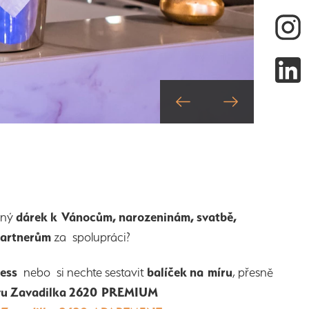
vný
dárek k Vánocům, narozeninám, svatbě,
partnerům
za spolupráci?
ness
nebo si nechte sestavit
balíček na míru
, přesně
ěvu Zavadilka 2620 PREMIUM