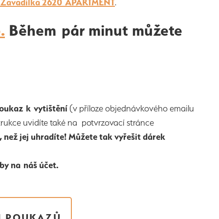
 Zavadilka 2620 APARTMENT
.
.
Během pár minut můžete
oukaz k vytištění
(v příloze objednávkového emailu
ukce uvidíte také na potvrzovací stránce
, než jej uhradíte! Můžete tak vyřešit dárek
tby na náš účet.
H POUKAZŮ