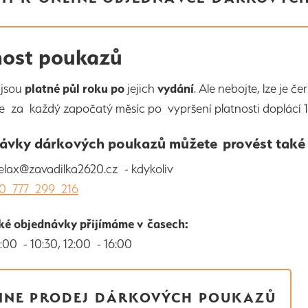
nost poukazů
y
jsou
platné půl roku
po
jejich
vydání
. Ale nebojte, lze je 
e za každý započatý měsíc po vypršení platnosti doplácí 1
ávky dárkových poukazů můžete provést také 
lax@zavadilka2620.cz - kdykoliv
0 777 299 216
cké objednávky přijímáme v časech:
00 - 10:30, 12:00 - 16:00
INE PRODEJ DÁRKOVÝCH POUKAZŮ