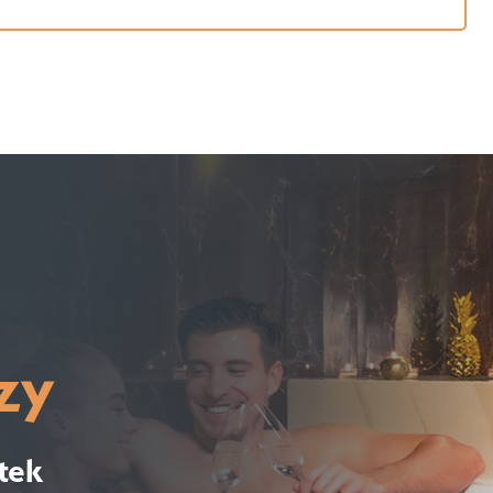
zy
tek