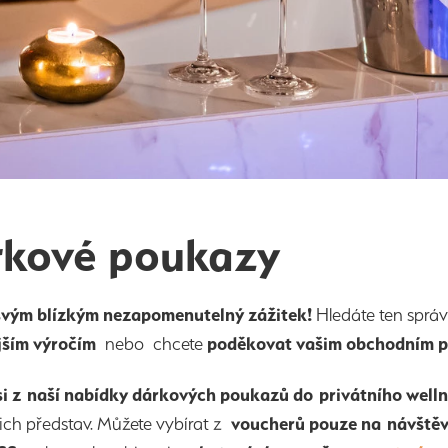
kové poukazy
svým blízkým nezapomenutelný zážitek!
Hledáte ten sprá
jším výročím
nebo chcete
poděkovat vašim obchodním 
si z naší nabídky dárkových poukazů do privátního well
ich představ. Můžete vybírat z
voucherů pouze na návšt