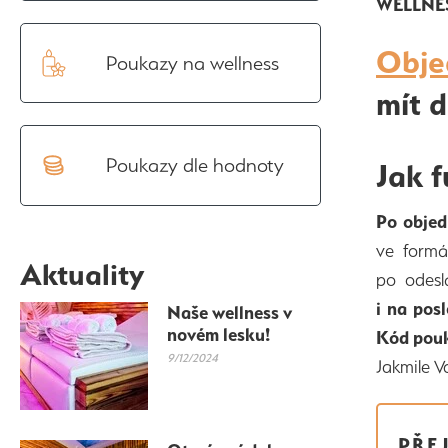
WELLNE
Obje
Poukazy na wellness
mít 
Poukazy dle hodnoty
Jak 
Po objed
ve formát
Aktuality
po odesl
i na posl
Naše wellness v
novém lesku!
Kód pouk
9/12/2024
Jakmile V
PŘE