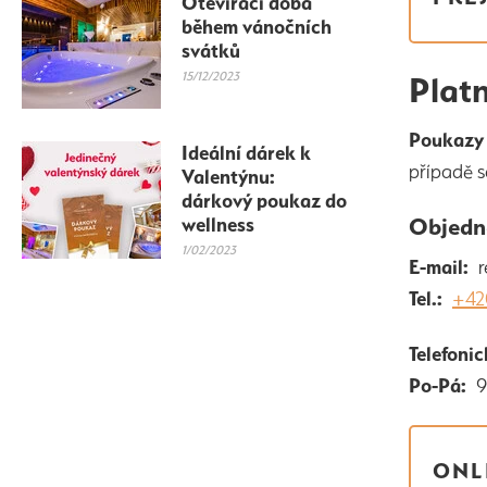
Otevírací doba
během vánočních
svátků
15/12/2023
Plat
Poukaz
Ideální dárek k
případě s
Valentýnu:
dárkový poukaz do
Objedn
wellness
1/02/2023
E-mail:
re
Tel.:
+42
Telefoni
Po-Pá:
9:
ONL