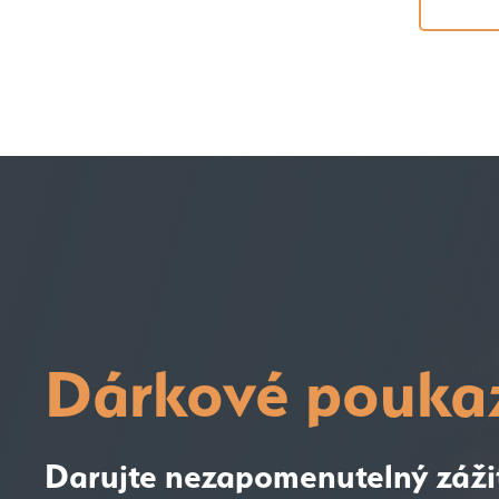
Dárkové pouka
Darujte nezapomenutelný záži