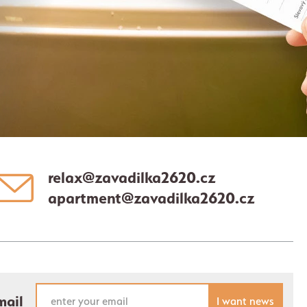
relax@zavadilka2620.cz
apartment@zavadilka2620.cz
mail
I want news