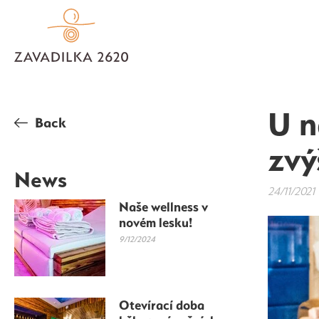
U n
Back
zvý
News
24/11/2021
Naše wellness v
novém lesku!
9/12/2024
Otevírací doba