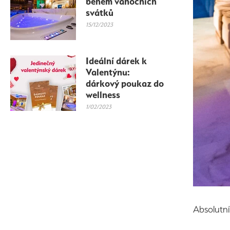
během vánočních
svátků
15/12/2023
Ideální dárek k
Valentýnu:
dárkový poukaz do
wellness
1/02/2023
Absolutní