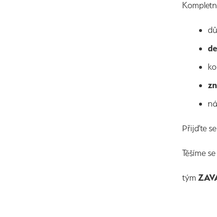
Kompletní
d
de
ko
zn
ná
Přijďte s
Těšíme se
tým
ZAV