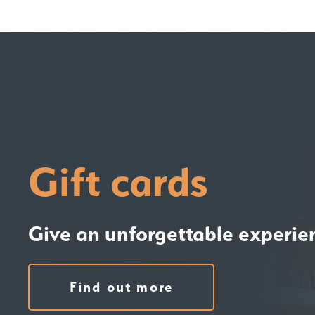
Gift cards
Give an unforgettable experie
Find out more