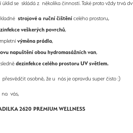
 úklid se skládá z několika činností. Také proto vždy trv
ůkladné
strojové a ruční čištění
celého prostoru,
zinfekce veškerých povrchů
,
mpletní
výměna prádla
,
ovu napuštění obou hydromasážních van
,
sledně
dezinfekce celého prostoru UV světlem.
e přesvědčit osobně, že u nás je opravdu super čisto :)
 na vás,
ADILKA 2620 PREMIUM WELLNESS