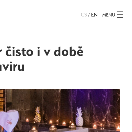
CS
/
EN
MENU
 čisto i v době
viru