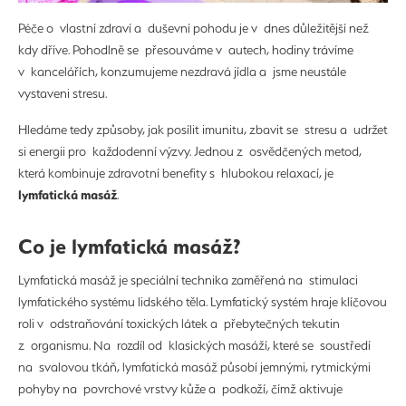
Péče o vlastní zdraví a duševní pohodu je v dnes důležitější než
kdy dříve. Pohodlně se přesouváme v autech, hodiny trávíme
v kancelářích, konzumujeme nezdravá jídla a jsme neustále
vystaveni stresu.
Hledáme tedy způsoby, jak posílit imunitu, zbavit se stresu a udržet
si energii pro každodenní výzvy. Jednou z osvědčených metod,
která kombinuje zdravotní benefity s hlubokou relaxací, je
lymfatická masáž
.
Co je lymfatická masáž?
Lymfatická masáž je speciální technika zaměřená na stimulaci
lymfatického systému lidského těla. Lymfatický systém hraje klíčovou
roli v odstraňování toxických látek a přebytečných tekutin
z organismu. Na rozdíl od klasických masáží, které se soustředí
na svalovou tkáň, lymfatická masáž působí jemnými, rytmickými
pohyby na povrchové vrstvy kůže a podkoží, čímž aktivuje