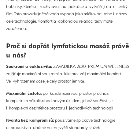
bublinky, které se zachytávají na pokožce a vytvářejí na ni tenký
film. Tato provzdušněná voda vypadá jako mléko, od toho i název
celé technologie. Komfort a dokonalou relaxaci tedy máte
zaručenou.
Proč si dopřát lymfatickou masáž právě
u nás?
Soukromí a exkluzivita:
ZAVADILKA 2620 PREMIUM WELLNESS
zajišťuje maximální soukromí a klid pro váš maximální komfort.
Ve vyhrazeném čase je celý prostor jen váš
Maximální čistota:
po každé rezervaci prostor prochází
kompletním několikahodinovým úklidem, jehož součástí je
i komplexní dezinfekce prostoru i jednotlivých technologií
Kvalita bez kompromisů:
používáme špičkové technologie
a produkty a dbáme na nejvyšší standardy služeb