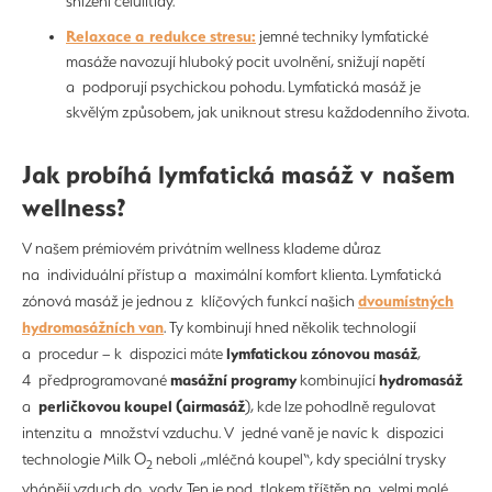
snížení celulitidy.
Relaxace a redukce stresu:
jemné techniky lymfatické
masáže navozují hluboký pocit uvolnění, snižují napětí
a podporují psychickou pohodu. Lymfatická masáž je
skvělým způsobem, jak uniknout stresu každodenního života.
Jak probíhá lymfatická masáž v našem
wellness?
V našem prémiovém privátním wellness klademe důraz
na individuální přístup a maximální komfort klienta. Lymfatická
dvoumístných
zónová masáž je jednou z klíčových funkcí našich
hydromasážních van
. Ty kombinují hned několik technologií
lymfatickou zónovou masáž
a procedur – k dispozici máte
,
masážní programy
hydromasáž
4 předprogramované
kombinující
perličkovou koupel (airmasáž
a
), kde lze pohodlně regulovat
intenzitu a množství vzduchu. V jedné vaně je navíc k dispozici
technologie Milk O
neboli „mléčná koupel“, kdy speciální trysky
2
vhánějí vzduch do vody. Ten je pod tlakem tříštěn na velmi malé