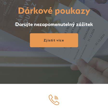
Dárkové poukazy
Darujte nezapomenutelný zážitek
Zjistit více