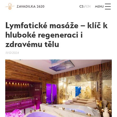
CS
/
EN
MENU
Lymfatické masáže – klíč k
hluboké regeneraci i
zdravému tělu
11/12/2024