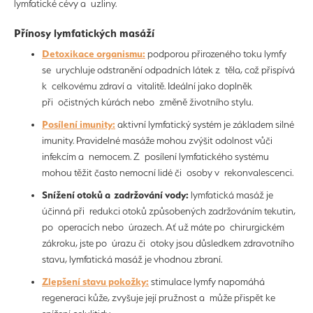
lymfatické cévy a uzliny.
Přínosy lymfatických masáží
Detoxikace organismu:
podporou přirozeného toku lymfy
se urychluje odstranění odpadních látek z těla, což přispívá
k celkovému zdraví a vitalitě. Ideální jako doplněk
při očistných kúrách nebo změně životního stylu.
Posílení imunity:
aktivní lymfatický systém je základem silné
imunity. Pravidelné masáže mohou zvýšit odolnost vůči
infekcím a nemocem. Z posílení lymfatického systému
mohou těžit často nemocní lidé či osoby v rekonvalescenci.
Snížení otoků a zadržování vody:
lymfatická masáž je
účinná při redukci otoků způsobených zadržováním tekutin,
po operacích nebo úrazech. Ať už máte po chirurgickém
zákroku, jste po úrazu či otoky jsou důsledkem zdravotního
stavu, lymfatická masáž je vhodnou zbraní.
Zlepšení stavu pokožky:
stimulace lymfy napomáhá
regeneraci kůže, zvyšuje její pružnost a může přispět ke