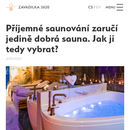
CS
/
EN
MENU
Příjemné saunování zaručí
jedině dobrá sauna. Jak ji
tedy vybrat?
4/05/2022