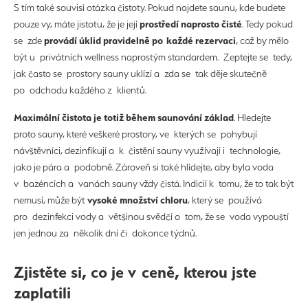
S tím také souvisí otázka čistoty. Pokud najdete saunu, kde budete
prostředí naprosto čisté
pouze vy, máte jistotu, že je její
. Tedy pokud
provádí úklid pravidelně po každé rezervaci
se zde
, což by mělo
být u privátních wellness naprostým standardem. Zeptejte se tedy,
jak často se prostory sauny uklízí a zda se tak děje skutečně
po odchodu každého z klientů.
Maximální čistota je totiž během saunování základ
. Hledejte
proto sauny, které veškeré prostory, ve kterých se pohybují
návštěvníci, dezinfikují a k čistění sauny využívají i technologie,
jako je pára a podobně. Zároveň si také hlídejte, aby byla voda
v bazéncích a vanách sauny vždy čistá. Indicií k tomu, že to tak být
vysoké množství chloru
nemusí, může být
, který se používá
pro dezinfekci vody a většinou svědčí o tom, že se voda vypouští
jen jednou za několik dní či dokonce týdnů.
Zjistěte si, co je v ceně, kterou jste
zaplatili