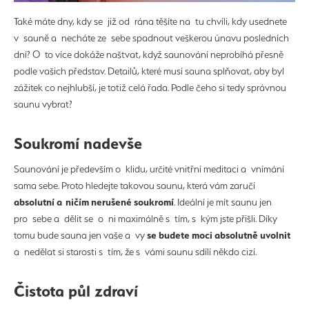
Také máte dny, kdy se již od rána těšíte na tu chvíli, kdy usednete
v sauně a necháte ze sebe spadnout veškerou únavu posledních
dní? O to více dokáže naštvat, když saunování neprobíhá přesně
podle vašich představ. Detailů, které musí sauna splňovat, aby byl
zážitek co nejhlubší, je totiž celá řada. Podle čeho si tedy správnou
saunu vybrat?
Soukromí nadevše
Saunování je především o klidu, určité vnitřní meditaci a vnímání
sama sebe. Proto hledejte takovou saunu, která vám zaručí
absolutní a ničím nerušené soukromí
. Ideální je mít saunu jen
pro sebe a dělit se o ni maximálně s tím, s kým jste přišli. Díky
se budete moci absolutně uvolnit
tomu bude sauna jen vaše a vy
a nedělat si starosti s tím, že s vámi saunu sdílí někdo cizí.
Čistota půl zdraví