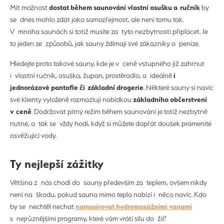
dostat během saunování vlastní osušku a ručník
Mít možnost
by
se dnes mohlo zdát jako samozřejmost, ale není tomu tak.
V mnoha saunách si totiž musíte za tyto nezbytnosti připlácet. Je
to jeden ze způsobů, jak sauny ždímají své zákazníky o peníze.
Hledejte proto takové sauny, kde je v ceně vstupného již zahrnut
i
i vlastní ručník, osuška, župan, prostěradlo, a ideálně
jednorázové pantofle či základní drogerie
. Některé sauny si navíc
základního občerstvení
své klienty vyloženě rozmazlují nabídkou
v ceně
. Dodržovat pitný režim během saunování je totiž nezbytně
nutné, a tak se vždy hodí, když si můžete dopřát doušek pramenité
osvěžující vody.
Ty nejlepší zážitky
Většina z nás chodí do sauny především za teplem, ovšem nikdy
není na škodu, pokud sauna mimo tepla nabízí i něco navíc. Kdo
namasírovat hydromasážními vanami
by se nechtěl nechat
s nejrůznějšími programy, které vám vrátí sílu do žil?