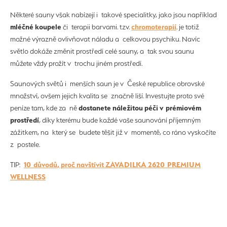
Některé sauny však nabízejí i takové specialitky, jako jsou například
mléčné koupele
chromoterapií
či terapii barvami. tzv.
. je totiž
možné výrazně ovlivňovat náladu a celkovou psychiku. Navíc
světlo dokáže změnit prostředí celé sauny, a tak svou saunu
můžete vždy prožít v trochu jiném prostředí.
Saunových světů i menších saun je v České republice obrovské
množství, ovšem jejich kvalita se značně liší. Investujte proto své
dostanete náležitou péči v prémiovém
peníze tam, kde za ně
prostředí
, díky kterému bude každé vaše saunování příjemným
zážitkem, na který se budete těšit již v momentě, co ráno vyskočíte
z postele.
10 důvodů, proč navštívit ZAVADILKA 2620 PREMIUM
TIP:
WELLNESS