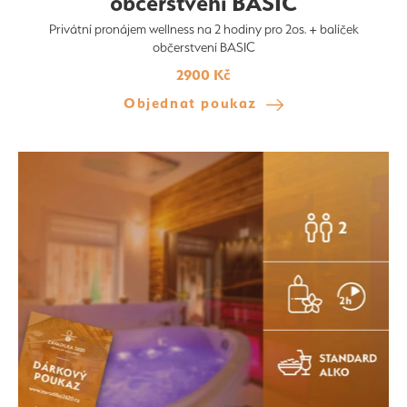
občerstvení BASIC
Privátní pronájem wellness na 2 hodiny pro 2os. + balíček
občerstvení BASIC
2900 Kč
Objednat poukaz