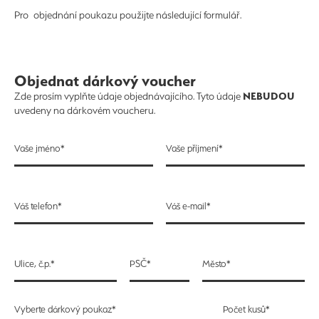
Pro objednání poukazu použijte následující formulář.
Objednat dárkový voucher
NEBUDOU
Zde prosím vyplňte údaje objednávajícího. Tyto údaje
uvedeny na dárkovém voucheru.
Vaše jméno*
Vaše příjmení*
Váš telefon*
Váš e-mail*
Ulice, č.p.*
PSČ*
Město*
Vyberte dárkový poukaz*
Počet kusů*