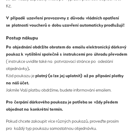
Kč.
V případě uzavření provozovny z důvodu vládních opatření
se platnosti voucherů o dobu uzavření automaticky prodlužují!
Postup nákupu
Po objednání obdržíte obratem do emailu elektronický dárkový
poukaz k vytištění společně s instrukcemi pro úhradu převodem
( instrukce uvidíte také na potvrzovací stránce po odeslání
.
objednávky)
platný (a lze jej uplatnit) až po připsání platby
Kód poukazu je
na náš účet.
Jakmile Vaší platbu obdržíme, budete informování emailem.
Pro čerpání dárkového poukazu je potřeba se vždy předem
objednat na konkrétní termín.
Pokud chcete zakoupit více různých poukazů, proveďte prosím
pro každý typ poukazu samostatnou objednávku.