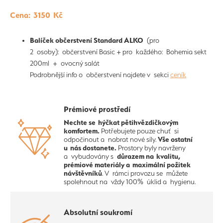
Cena: 3150 Kč
Balíček občerstvení Standard ALKO
(pro
2 osoby): občerstvení Basic + pro každého: Bohemia sekt
200ml + ovocný salát
Podrobnější info o občerstvení najdete v sekci
ceník
Prémiové prostředí
Nechte se hýčkat pětihvězdičkovým
komfortem.
Potřebujete pouze chuť si
Vše ostatní
odpočinout a nabrat nové síly.
u nás dostanete.
Prostory byly navrženy
důrazem na kvalitu,
a vybudovány s
prémiové materiály a maximální požitek
návštěvníků
. V rámci provozu se můžete
spolehnout na vždy 100% úklid a hygienu.
Absolutní soukromí