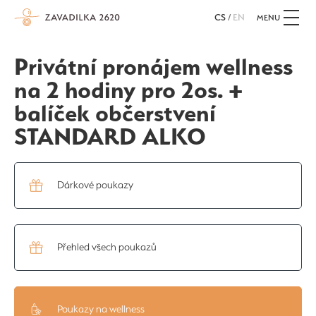
CS
/
EN
MENU
Privátní pronájem wellness
na 2 hodiny pro 2os. +
balíček občerstvení
STANDARD ALKO
Dárkové poukazy
Přehled všech poukazů
Poukazy na wellness