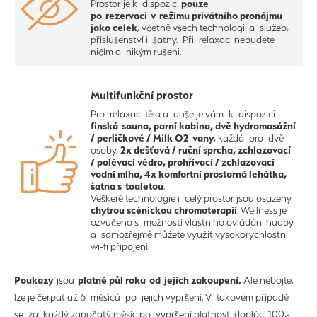
pouze
Prostor je k dispozici
po rezervaci v režimu privátního pronájmu
jako celek
, včetně všech technologií a služeb,
příslušenství i šatny. Při relaxaci nebudete
ničím a nikým rušeni.
Multifunkční prostor
Pro relaxaci těla a duše je vám k dispozici
finská sauna, parní kabina, dvě hydromasážní
/ perličkové / Milk O2 vany
, každá pro dvě
2x dešťová / ruční sprcha, zchlazovací
osoby,
/ polévací vědro, prohřívací / zchlazovací
vodní mlha, 4x komfortní prostorná lehátka,
šatna s toaletou
.
Veškeré technologie i celý prostor jsou osazeny
chytrou scénickou chromoterapií
. Wellness je
ozvučeno s možností vlastního ovládání hudby
a samozřejmě můžete využít vysokorychlostní
wi-fi připojení.
Poukazy
platné půl roku od jejich zakoupení.
jsou
Ale nebojte,
lze je čerpat až 6 měsíců po jejich vypršení. V takovém případě
se za každý započatý měsíc po vypršení platnosti doplácí 100,-