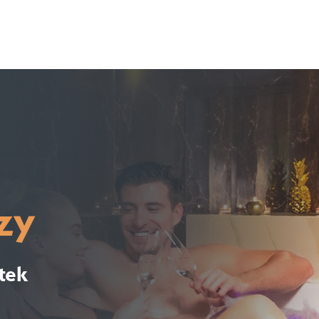
zy
tek