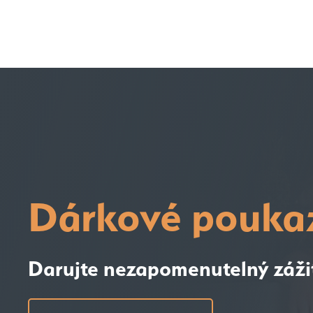
Dárkové pouka
Darujte nezapomenutelný záži