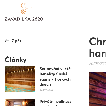
Chr
Zpět
har
Články
20/08/202
Saunování v létě:
Benefity finské
sauny v horkých
dnech
31/07/2026
Privátní wellness