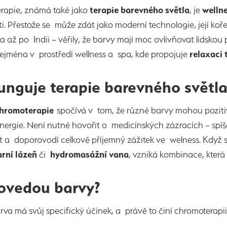
rapie, známá také jako
terapie barevného
světla
, je
welln
i. Přestože se může zdát jako moderní technologie, její koře
 až po Indii – věřily, že barvy mají moc ovlivňovat lidskou
ejména v prostředí wellness a spa, kde propojuje
relaxaci 
funguje terapie barevného světla
chromoterapie
spočívá v tom, že různé barvy mohou pozit
nergie. Není nutné hovořit o medicínských zázracích – sp
 a doporovodí celkově příjemný zážitek ve welness. Když se
arní lázeň
či
hydromasážní vana
, vzniká kombinace, která
ovedou barvy?
va má svůj specifický účinek, a právě to činí chromoterapii