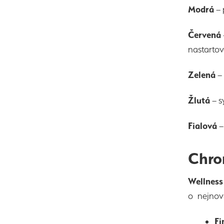
Modrá
– 
Červená
nastartova
Zelená
– 
Žlutá
– s
Fialová
–
Chro
Wellness
o nejnově
Fi