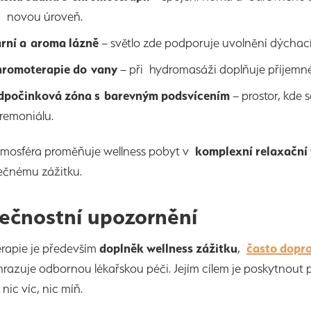
 novou úroveň.
rní a aroma lázně
– světlo zde podporuje uvolnění dýchacíc
romoterapie do vany
– při hydromasáži doplňuje příjemné
počinková zóna s barevným podsvícením
– prostor, kde
remoniálu.
tmosféra proměňuje wellness pobyt v
komplexní relaxační 
ečnému zážitku.
ečnostní upozornění
rapie je především
doplněk wellness zážitku
,
často dopro
razuje odbornou lékařskou péči. Jejím cílem je poskytnout
nic víc, nic míň.