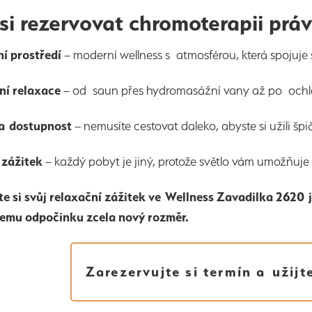
si rezervovat chromoterapii prá
í prostředí
– moderní wellness s atmosférou, která spojuje s
í relaxace
– od saun přes hydromasážní vany až po ochl
 a dostupnost
– nemusíte cestovat daleko, abyste si užili špi
 zážitek
– každý pobyt je jiný, protože světlo vám umožňuje 
e si svůj relaxační zážitek ve Wellness Zavadilka 2620 j
emu odpočinku zcela nový rozměr.
Zarezervujte si termín a užijt