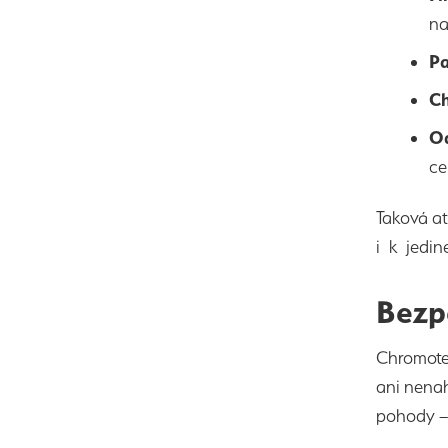
na
Pa
Ch
Od
ce
Taková a
i k jedin
Bezp
Chromote
ani nenah
pohody – 