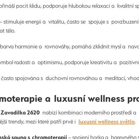
přináší pocit klidu, podporuje hlubokou relaxaci a kvalitní
– stimuluje energii a vitalitu, často se spojuje s povzbuze
t tělo.
barva harmonie a rovnováhy, pomáhá zklidnit mysl a navoz
ymbol radosti a optimismu, podporuje kreativitu a pozitivní
 často spojována s duchovní rovnováhou a meditací, vhodná 
moterapie a luxusní wellness pr
 Zavadilka 2620
nabízí kombinaci moderního prostředí a t
jší trendy, mezi které patří prvě i
luxusní wellness světlo
.
nská sauna s chromoterapií
– spojení horka a barevného s