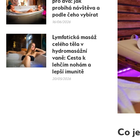
pro dva: jak
probíhá návštěva a
podle čeho vybírat
16/06/2026
Lymfatická masáž
celého těla v
hydromasážní
vaně: Cesta k
lehčím nohám a
lepší imunitě
20/05/2026
Co j