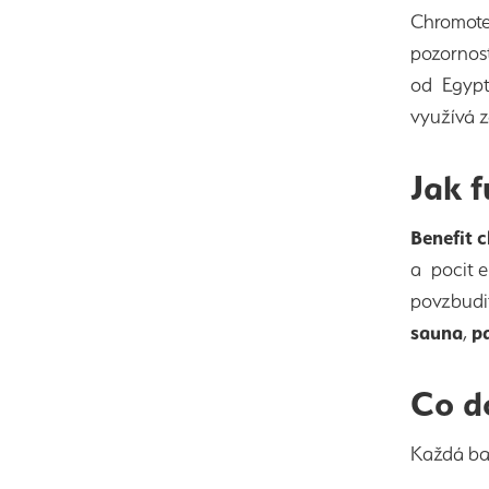
Chromote
pozornost
od Egypta
využívá z
Jak 
Benefit 
a pocit e
povzbudit
sauna
,
p
Co d
Každá bar