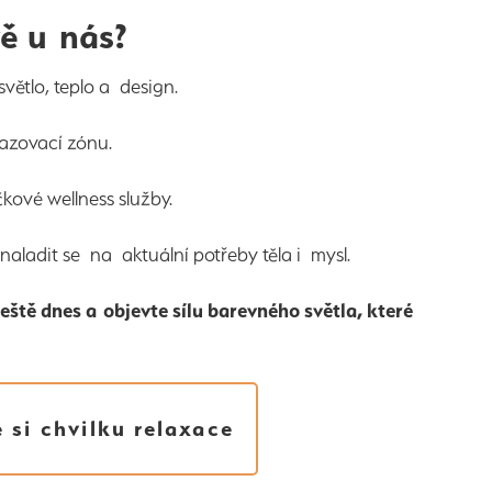
vě u nás?
větlo, teplo a design.
azovací zónu.
čkové wellness služby.
naladit se na aktuální potřeby těla i mysl.
eště dnes a objevte sílu barevného světla, které
e si chvilku relaxace