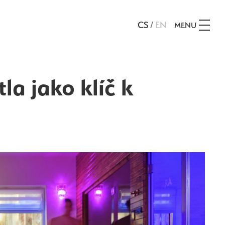
CS
/
EN
MENU
la jako klíč k