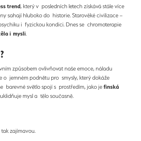
ess
trend
, který v posledních letech získává stále více
ny sahají hluboko do historie. Starověké civilizace –
 psychiku i fyzickou kondici. Dnes se chromoterapie
těla i mysli
.
?
ivním způsobem ovlivňovat naše emoce, náladu
íše o jemném podnětu pro smysly, který dokáže
 barevné světlo spojí s prostředím, jako je
finská
 uklidňuje mysl a tělo současně.
 tak zajímavou.