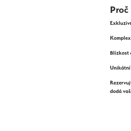
Proč 
Exkluzivn
Komplexn
Blízkost
Unikátní
Rezervujt
dodá vaš