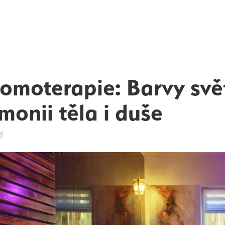
omoterapie: Barvy svět
monii těla i duše
5