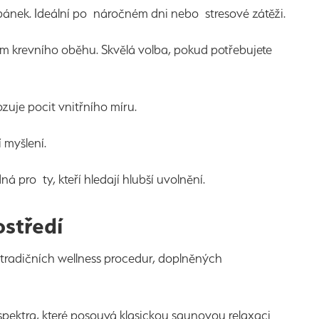
 spánek. Ideální po náročném dni nebo stresové zátěži.
ním krevního oběhu. Skvělá volba, pokud potřebujete
uje pocit vnitřního míru.
 myšlení.
pro ty, kteří hledají hlubší uvolnění.
ostředí
radičních wellness procedur, doplněných
pektra, které posouvá klasickou saunovou relaxaci