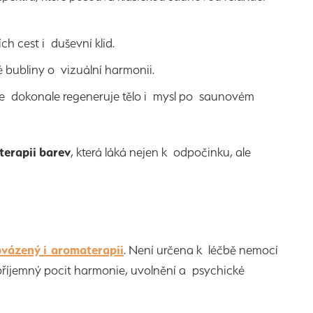
h cest i duševní klid.
 bubliny o vizuální harmonii.
 se dokonale regeneruje tělo i mysl po saunovém
terapii barev
, která láká nejen k odpočinku, ale
vázený i aromaterapii
. Není určena k léčbě nemocí
 příjemný pocit harmonie, uvolnění a psychické