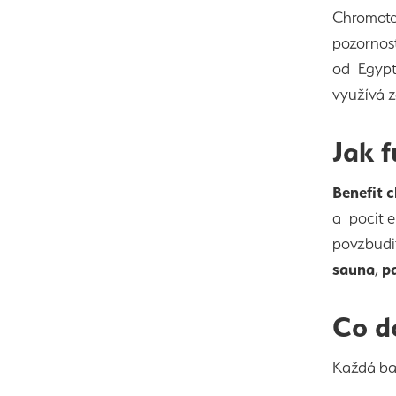
Chromote
pozornost
od Egypta
využívá z
Jak 
Benefit 
a pocit e
povzbudit
sauna
,
p
Co d
Každá bar