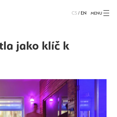
CS
/
EN
MENU
la jako klíč k