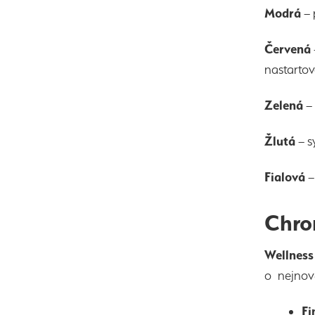
Modrá
– 
Červená
nastartova
Zelená
– 
Žlutá
– s
Fialová
–
Chro
Wellness
o nejnově
Fi