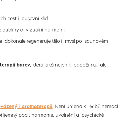
h cest i duševní klid.
 bubliny o vizuální harmonii.
 se dokonale regeneruje tělo i mysl po saunovém
terapii barev
, která láká nejen k odpočinku, ale
vázený i aromaterapii
. Není určena k léčbě nemocí
 příjemný pocit harmonie, uvolnění a psychické