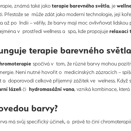
rapie, známá také jako
terapie barevného
světla
, je
welln
i. Přestože se může zdát jako moderní technologie, její koře
 až po Indii – věřily, že barvy mají moc ovlivňovat lidskou
ejména v prostředí wellness a spa, kde propojuje
relaxaci 
funguje terapie barevného světla
chromoterapie
spočívá v tom, že různé barvy mohou pozit
nergie. Není nutné hovořit o medicínských zázracích – sp
 a doporovodí celkově příjemný zážitek ve welness. Když se
arní lázeň
či
hydromasážní vana
, vzniká kombinace, která
ovedou barvy?
va má svůj specifický účinek, a právě to činí chromoterapii