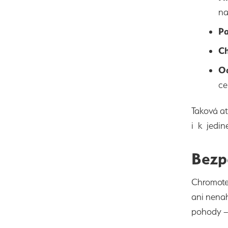
na
Pa
Ch
Od
ce
Taková a
i k jedin
Bezp
Chromote
ani nenah
pohody – 