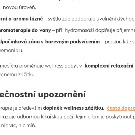
 novou úroveň.
rní a aroma lázně
– světlo zde podporuje uvolnění dýchacíc
romoterapie do vany
– při hydromasáži doplňuje příjemné
počinková zóna s barevným podsvícením
– prostor, kde
remoniálu.
tmosféra proměňuje wellness pobyt v
komplexní relaxační 
ečnému zážitku.
ečnostní upozornění
rapie je především
doplněk wellness zážitku
,
často dopro
razuje odbornou lékařskou péči. Jejím cílem je poskytnout
nic víc, nic míň.