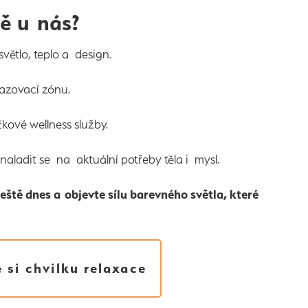
vě u nás?
větlo, teplo a design.
azovací zónu.
čkové wellness služby.
naladit se na aktuální potřeby těla i mysl.
eště dnes a objevte sílu barevného světla, které
e si chvilku relaxace