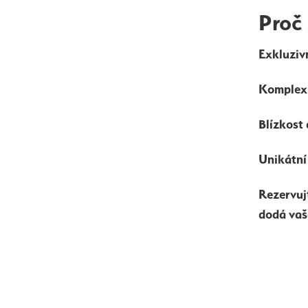
Proč 
Exkluzivn
Komplexn
Blízkost
Unikátní
Rezervujt
dodá vaš