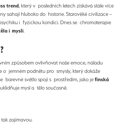
ess
trend
, který v posledních letech získává stále více
ny sahají hluboko do historie. Starověké civilizace –
 psychiku i fyzickou kondici. Dnes se chromoterapie
těla i mysli
.
?
ivním způsobem ovlivňovat naše emoce, náladu
íše o jemném podnětu pro smysly, který dokáže
 barevné světlo spojí s prostředím, jako je
finská
 uklidňuje mysl a tělo současně.
 tak zajímavou.