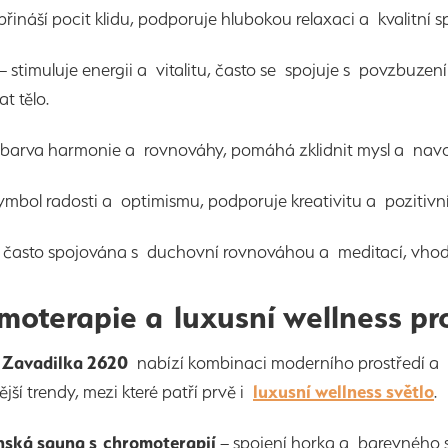
přináší pocit klidu, podporuje hlubokou relaxaci a kvalitní
– stimuluje energii a vitalitu, často se spojuje s povzbuze
t tělo.
barva harmonie a rovnováhy, pomáhá zklidnit mysl a navoz
ymbol radosti a optimismu, podporuje kreativitu a pozitivní
 často spojována s duchovní rovnováhou a meditací, vhodná 
moterapie a luxusní wellness pr
 Zavadilka 2620
nabízí kombinaci moderního prostředí a t
jší trendy, mezi které patří prvě i
luxusní wellness světlo
.
nská sauna s chromoterapií
– spojení horka a barevného s