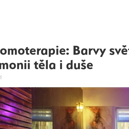
omoterapie: Barvy svět
monii těla i duše
5