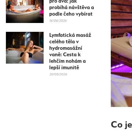
pro dva: jak
probíhá návštěva a
podle čeho vybírat
16/06/2026
Lymfatická masáž
celého těla v
hydromasážní
vaně: Cesta k
lehčím nohám a
lepší imunitě
20/05/2026
Co j