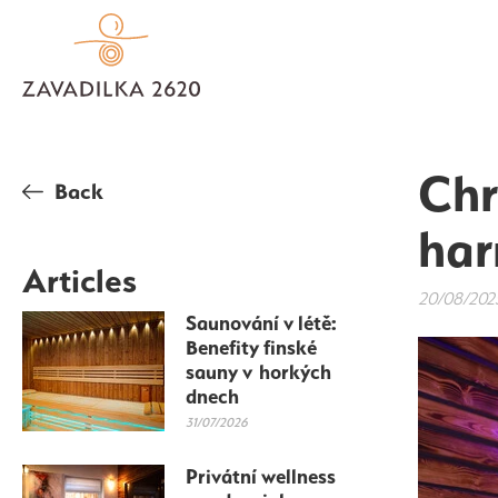
Chr
Back
har
Articles
20/08/202
Saunování v létě:
Benefity finské
sauny v horkých
dnech
31/07/2026
Privátní wellness