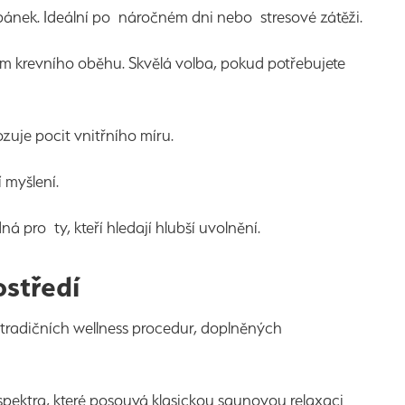
 spánek. Ideální po náročném dni nebo stresové zátěži.
ním krevního oběhu. Skvělá volba, pokud potřebujete
uje pocit vnitřního míru.
 myšlení.
pro ty, kteří hledají hlubší uvolnění.
ostředí
radičních wellness procedur, doplněných
pektra, které posouvá klasickou saunovou relaxaci