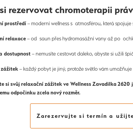
si rezervovat chromoterapii prá
í prostředí
– moderní wellness s atmosférou, která spojuje s
í relaxace
– od saun přes hydromasážní vany až po ochl
 a dostupnost
– nemusíte cestovat daleko, abyste si užili špi
 zážitek
– každý pobyt je jiný, protože světlo vám umožňuje 
e si svůj relaxační zážitek ve Wellness Zavadilka 2620 j
emu odpočinku zcela nový rozměr.
Zarezervujte si termín a užijt