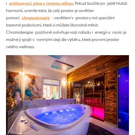
ochlazovací zóna s jemnou mlhou
i
. Pokud toužíte po ještě hlubší
harmonii, oceníte také, že celý prostor je osvětlen
chromoterapie
pomocí
- osvětlení v prostoru má speciální
barevné podsvícení, které si můžete libovolně měnit.
Chromoterapie pozitivně ovlivňuje vaši náladu i energii a navíc je
možné ji spojit s vonnými oleji dle výběru, které provoní prostor
celého wellness.