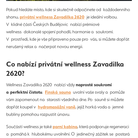
Pokud hledáte místo, kde si skutečně odpočinete od každodenního
privátní wellness Zavadilka 2620
shonu,
je ideální volbou.
V klidné části Českých Budějovic nabízí prémiové
wellness dokonalé spojení pohodlí, harmonie a soukromí.
V prostředí, kde je vše připraveno pouze pro vás, si můžete dopřát
nerušený relax a načerpat novou energii.
Co nabízí privátní wellness Zavadilka
2620?
naprosté soukromí
Wellness Zavadilka 2620 nabízí vždy
a perfektní čistotu
Finská sauna
.
uvolní vaše svaly a pomůže
vám zapomenout na starosti všedního dne. Po sauně si můžete
hydromasážní vaně
dopřát koupel v
, jejíž horká voda a jemné
bubliny pomohou rozpustit únavu.
parní kabina
Součástí wellness je také
, která podporuje regeneraci
a pomáhá k hlubokému uvolnění. O jedinečný zážitek se postará