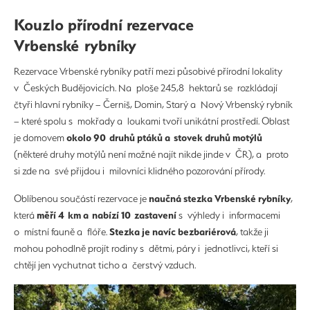
Kouzlo přírodní rezervace
Vrbenské rybníky
Rezervace Vrbenské rybníky patří mezi působivé přírodní lokality
v Českých Budějovicích. Na ploše 245,8 hektarů se rozkládají
čtyři hlavní rybníky – Černiš, Domin, Starý a Nový Vrbenský rybník
– které spolu s mokřady a loukami tvoří unikátní prostředí. Oblast
okolo 90 druhů ptáků a stovek druhů motýlů
je domovem
(některé druhy motýlů není možné najít nikde jinde v ČR), a proto
si zde na své přijdou i milovníci klidného pozorování přírody.
naučná stezka Vrbenské rybníky
Oblíbenou součástí rezervace je
,
měří 4 km a nabízí 10 zastavení
která
s výhledy i informacemi
Stezka je navíc bezbariérová
o místní fauně a flóře.
, takže ji
mohou pohodlně projít rodiny s dětmi, páry i jednotlivci, kteří si
chtějí jen vychutnat ticho a čerstvý vzduch.