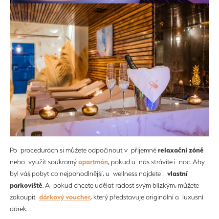
relaxační zóně
Po procedurách si můžete odpočinout v příjemné
apartmán
nebo využít soukromý
, pokud u nás strávíte i noc. Aby
vlastní
byl váš pobyt co nejpohodlnější, u wellness najdete i
parkoviště
. A pokud chcete udělat radost svým blízkým, můžete
dárkový voucher
zakoupit
, který představuje originální a luxusní
dárek.