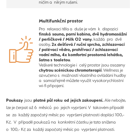
ničím a nikým rušeni.
Multifunkční prostor
Pro relaxaci těla a duše je vám k dispozici
finská sauna, parní kabina, dvě hydromasážní
/ perličkové / Milk O2 vany
, každá pro dvě
2x dešťová / ruční sprcha, zchlazovací
osoby,
/ polévací vědro, prohřívací / zchlazovací
vodní mlha, 4x komfortní prostorná lehátka,
šatna s toaletou
.
Veškeré technologie i celý prostor jsou osazeny
chytrou scénickou chromoterapií
. Wellness je
ozvučeno s možností vlastního ovládání hudby
a samozřejmě můžete využít vysokorychlostní
wi-fi připojení.
Poukazy
platné půl roku od jejich zakoupení.
jsou
Ale nebojte,
lze je čerpat až 6 měsíců po jejich vypršení. V takovém případě
se za každý započatý měsíc po vypršení platnosti doplácí 100,-
Kč. V případě poukazů na konkrétní částku je tato snížena
o 100,- Kč za každý započatý měsíc po vypršení platnosti.