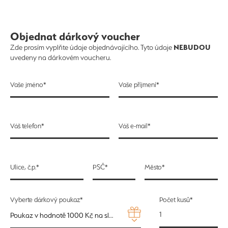
Objednat dárkový voucher
NEBUDOU
Zde prosím vyplňte údaje objednávajícího. Tyto údaje
uvedeny na dárkovém voucheru.
Vaše jméno*
Vaše příjmení*
Váš telefon*
Váš e-mail*
Ulice, č.p.*
PSČ*
Město*
Vyberte dárkový poukaz*
Počet kusů*
Poukaz v hodnotě 1000 Kč na služby WELLNESS - 1000 Kč