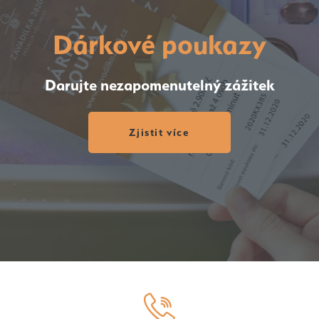
Dárkové poukazy
Darujte nezapomenutelný zážitek
Zjistit více