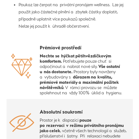
Poukaz lze čerpat na privátní pronájem wellness. Lze jej
použít jako částečné plnění a zbytek částky doplatit,
případně uplatnit více poukazů společně.
Nelze jej použít k úhradě občerstvení.
Prémiové prostředí
Nechte se hýčkat pětihvězdičkovým
komfortem.
Potřebujete pouze chuť si
Vše ostatní
odpočinout a nabrat nové síly.
u nás dostanete.
Prostory byly navrženy
důrazem na kvalitu,
a vybudovány s
prémiové materiály a maximální požitek
návštěvníků
. V rámci provozu se můžete
spolehnout na vždy 100% úklid a hygienu.
Absolutní soukromí
pouze
Prostor je k dispozici
po rezervaci v režimu privátního pronájmu
jako celek
, včetně všech technologií a služeb,
příslušenství i šatny. Při relaxaci nebudete