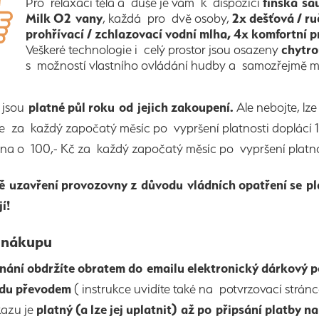
Pro relaxaci těla a duše je vám k dispozici
finská sa
Milk O2 vany
, každá pro dvě osoby,
2x dešťová / ru
prohřívací / zchlazovací vodní mlha, 4x komfortní p
Veškeré technologie i celý prostor jsou osazeny
chytro
s možností vlastního ovládání hudby a samozřejmě můž
y
jsou
platné půl roku od jejich zakoupení.
Ale nebojte, lz
e za každý započatý měsíc po vypršení platnosti doplácí 
ena o 100,- Kč za každý započatý měsíc po vypršení platno
ě uzavření provozovny z důvodu vládních opatření se p
í!
 nákupu
nání obdržíte obratem do emailu elektronický dárkový p
adu převodem
( instrukce uvidíte také na potvrzovací strá
azu je
platný (a lze jej uplatnit) až po připsání platby n