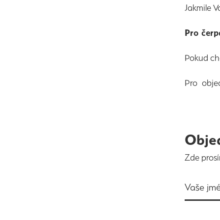
Jakmile V
Pro čerp
Pokud ch
Pro objed
Obje
Zde prosí
Vaše jm