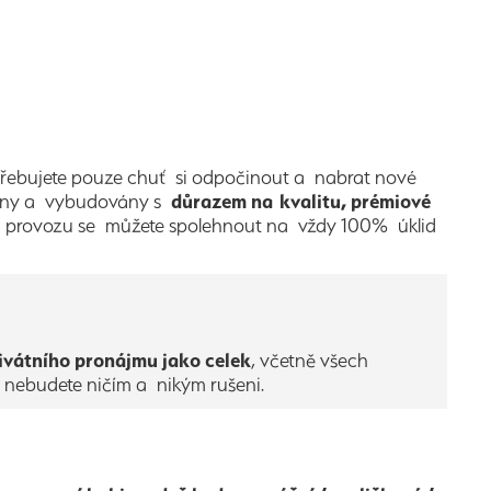
řebujete pouze chuť si odpočinout a nabrat nové
ženy a vybudovány s
důrazem na kvalitu, prémiové
i provozu se můžete spolehnout na vždy 100% úklid
ivátního pronájmu jako celek
, včetně všech
aci nebudete ničím a nikým rušeni.