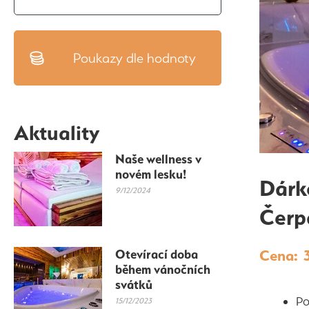
Poukazy dle hodnoty
Aktuality
Naše wellness v
novém lesku!
Dárk
9/12/2024
Čerp
Cena: 
Otevírací doba
během vánočních
svátků
Po
15/12/2023