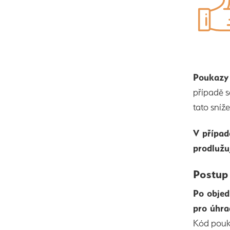
Poukaz
případě s
tato sníž
V případ
prodlužuj
Postup
Po objed
pro úhr
Kód pouk