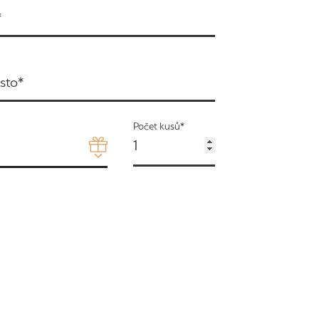
*
sto*
Počet kusů*