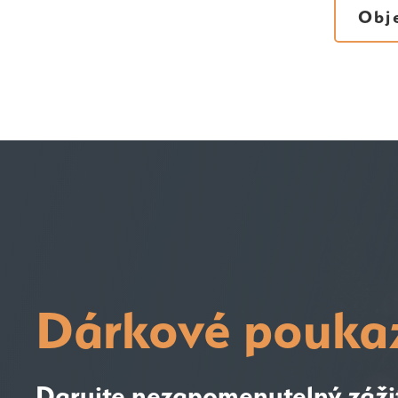
Obj
Dárkové pouka
Darujte nezapomenutelný záži