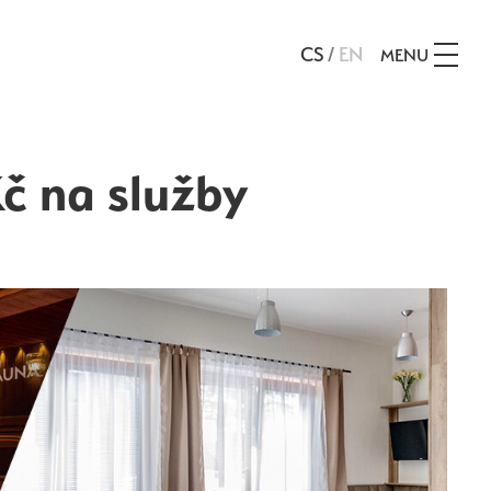
CS
/
EN
MENU
č na služby