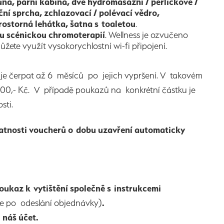
una, parní kabina, dvě hydromasážní / perličkové /
ční sprcha, zchlazovací / polévací vědro,
rostorná lehátka, šatna s toaletou
.
u scénickou chromoterapií
. Wellness je ozvučeno
ete využít vysokorychlostní wi-fi připojení.
e je čerpat až 6 měsíců po jejich vypršení. V takovém
100,- Kč. V případě poukazů na konkrétní částku je
sti.
latnosti voucherů o dobu uzavření automaticky
oukaz k vytištění společně s instrukcemi
nce po odeslání objednávky)
.
a náš účet.