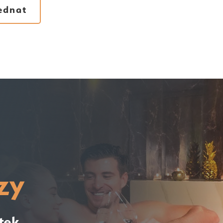
ednat
zy
tek