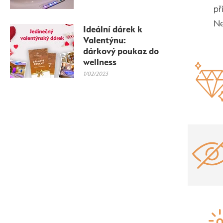
př
Ne
Ideální dárek k
Valentýnu:
dárkový poukaz do
wellness
1/02/2023