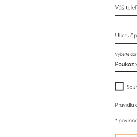
Váš tele
Ulice, č.p
Vyberte dá
Poukaz 
Souh
Pravidla
* povinné