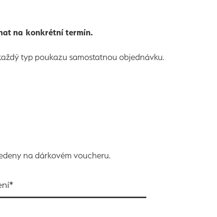
at na konkrétní termín.
 každý typ poukazu samostatnou objednávku.
edeny na dárkovém voucheru.
ení*