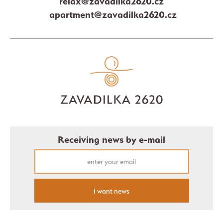
relax@zavadilka2620.cz
apartment@zavadilka2620.cz
Receiving news by e-mail
I want news