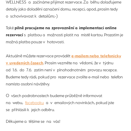
WELLNESS a začínáme přijímat rezervace. Za běhu dolaďujeme
detaily jako doladění označení domu, recepci, apod...prosím tedy
o schovívavost k detailům;-)
pilně pracujeme na zprovoznění a implementaci online
Také
rezervací
s platbou a možnosti platit na místě kartou. Prozatím je
možná platba pouze v hotovosti.
e-mailem nebo telefonicky
Aktuálně můžete rezervace provádět
v uvedených časech
. Prosím vezměte na vědomí, že v týdnu
od 1.6. do 7.6. zatím není v plnohodnotném provozu recepce.
Budeme tedy rádi, pokud pro rezervace zvolíte e-mail nebo telefon
namísto osobní návštěvy.
O všech podrobnostech budeme průběžně informovat
na webu,
facebooku
a v emailových novinkách, pokud jste
se přihlásili k jejich odběru.
Děkujeme a těšíme se na vás!