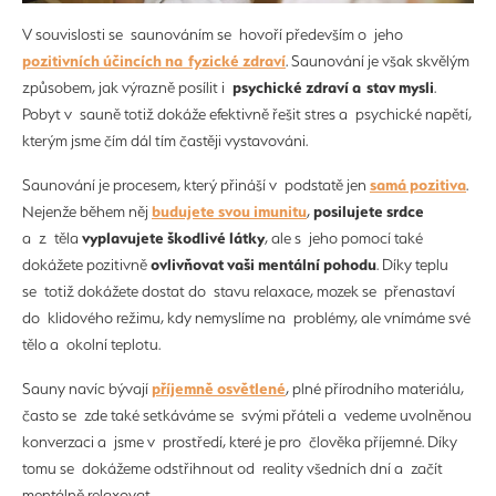
V souvislosti se saunováním se hovoří především o jeho
pozitivních účincích na fyzické zdraví
. Saunování je však skvělým
psychické zdraví a stav mysli
způsobem, jak výrazně posílit i
.
Pobyt v sauně totiž dokáže efektivně řešit stres a psychické napětí,
kterým jsme čím dál tím častěji vystavováni.
samá pozitiva
Saunování je procesem, který přináší v podstatě jen
.
budujete svou imunitu
posilujete srdce
Nejenže během něj
,
vyplavujete škodlivé látky
a z těla
, ale s jeho pomocí také
ovlivňovat vaši mentální pohodu
dokážete pozitivně
. Díky teplu
se totiž dokážete dostat do stavu relaxace, mozek se přenastaví
do klidového režimu, kdy nemyslíme na problémy, ale vnímáme své
tělo a okolní teplotu.
příjemně osvětlené
Sauny navíc bývají
, plné přírodního materiálu,
často se zde také setkáváme se svými přáteli a vedeme uvolněnou
konverzaci a jsme v prostředí, které je pro člověka příjemné. Díky
tomu se dokážeme odstřihnout od reality všedních dní a začít
mentálně relaxovat.