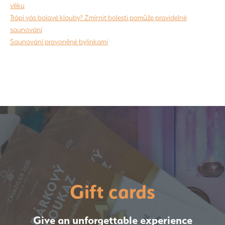
věku
Trápí vás bolavé klouby? Zmírnit bolesti pomůže pravidelné
saunování
Saunování provoněné bylinkami
Gift cards
Give an unforgettable experience