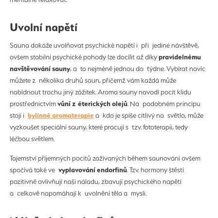
Uvolní napětí
Sauna dokáže uvolňovat psychické napětí i při jediné návštěvě,
pravidelnému
ovšem stabilní psychické pohody lze docílit až díky
navštěvování sauny
, a to nejméně jednou do týdne. Vybírat navíc
můžete z několika druhů saun, přičemž vám každá může
nabídnout trochu jiný zážitek. Aroma sauny navodí pocit klidu
vůní z éterických olejů
prostřednictvím
. Na podobném principu
bylinné aromaterapie
stojí i
a kdo je spíše citlivý na světlo, může
vyzkoušet speciální sauny, které pracují s tzv. fototerapii, tedy
léčbou světlem.
Tajemství příjemných pocitů zažívaných během saunování ovšem
vyplavování endorfinů
spočívá také ve
. Tzv. hormony štěstí
pozitivně ovlivňují naši náladu, zbavují psychického napětí
a celkově napomáhají k uvolnění těla a mysli.