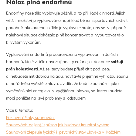
Nálož plná endorfinů
Endorfiny naše tělo vyplavuje běžně, a to při řadě činností. Jejich
větší množství je vyplavováno například během sportovních aktivit
podobně jako adrenalin. Tělo je vyplavuje proto, aby se v případě
naléhavé situace dokázalo plně koncentrovat a vyburcovat tělo
k vyšším výkonům.
Vyplavování endorfinů je doprovázeno vyplavováním dalších
snižují
hormonů, které v těle navozují pocity euforie, a dokonce
práh bolestivosti
. Až se tedy budete příště cítit pod psa,
a nebudete mít dobrou náladu, navštivte příjemně vyhřátou saunu
a pořádně si vyčistěte hlavu. Uvidíte, že budete odcházet jako
vyměnění, plní energie a s vyčištěnou hlavou, se kterou budete
moci pohlížet na své problémy s odstupem.
Více k tématu:
Pozitivní účinky saunování
Saunování: nejlepší způsob jak budovat imunitní systém
Saunování zlepšuje fyzický i psychický stav člověka v každém