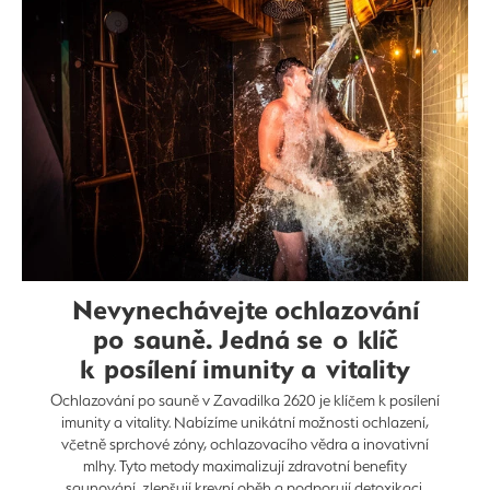
Nevynechávejte ochlazování
po sauně. Jedná se o klíč
k posílení imunity a vitality
Ochlazování po sauně v Zavadilka 2620 je klíčem k posílení
imunity a vitality. Nabízíme unikátní možnosti ochlazení,
včetně sprchové zóny, ochlazovacího vědra a inovativní
mlhy. Tyto metody maximalizují zdravotní benefity
saunování, zlepšují krevní oběh a podporují detoxikaci.