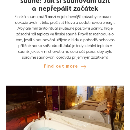
sauně: Jak si saunování užít
a nepřepálit začátek
Finská sauna patří mezi nejoblíbenější způsoby relaxace –
dokáže uvolnit tělo, pročistit hlavu a dodat novou energii.
Aby ale měl tento rituál skutečně pozitivní účinky, hraje
zásadní roli teplota ve finské sauně. Právě ta rozhoduje o
tom, jestli si saunování užijete v klidu a pohodě, nebo vás
přílišné horko spíš odradí. Jaká je tedy ideální teplota v
sauně, jak se v ní chovat a na co si dát pozor, aby bylo
správné saunování opravdu příjemným zážitkem?
Find out more