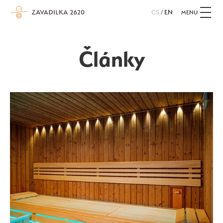
CS
/
EN
MENU
Články