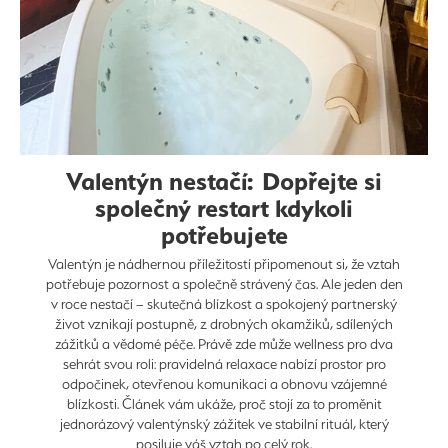
Valentýn nestačí: Dopřejte si
společný restart kdykoli
potřebujete
Valentýn je nádhernou příležitostí připomenout si, že vztah
potřebuje pozornost a společně strávený čas. Ale jeden den
v roce nestačí – skutečná blízkost a spokojený partnerský
život vznikají postupně, z drobných okamžiků, sdílených
zážitků a vědomé péče. Právě zde může wellness pro dva
sehrát svou roli: pravidelná relaxace nabízí prostor pro
odpočinek, otevřenou komunikaci a obnovu vzájemné
blízkosti. Článek vám ukáže, proč stojí za to proměnit
jednorázový valentýnský zážitek ve stabilní rituál, který
posiluje váš vztah po celý rok.