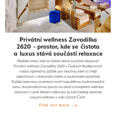
Privátní wellness Zavadilka
2620 - prostor, kde se čistota
a luxus stává součástí relaxace
Hledáte místo, kde se čistota stává součástí relaxace?
Privátní wellness Zavadilka 2620 v Českých Budějovicích
nabízí výjimečný zážitek pro všechny, kteří si chtějí
odpočinout v dokonale čistém a soukromém prostředí.
Každá rezervace znamená nově napuštěnou hydromasážní
vanu, dvouhodinovou pauzu na úklid a kompletní wellness
vybavení v ceně. Ideální volba pro ty, kdo hledají opravdu
luxusní wellness v srdci jižních Čech.
Find out more