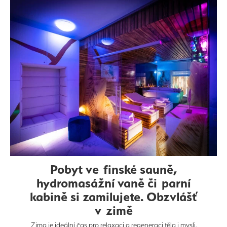
Pobyt ve finské sauně,
hydromasážní vaně či parní
kabině si zamilujete. Obzvlášť
v zimě
Zima je ideální čas pro relaxaci a regeneraci těla i mysli.