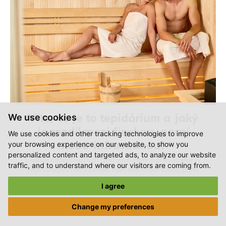
Víte, co je to tepidárium a jaký
We use cookies
je rozdíl mezi finskou, parní
We use cookies and other tracking technologies to improve
nebo infrasaunou?
your browsing experience on our website, to show you
personalized content and targeted ads, to analyze our website
Existuje mnoho různých typů saun. Nyní si představíme ty
traffic, and to understand where our visitors are coming from.
nejznámější u nás v Evropě. Patří sem finská sauna, parní
sauna, parní kabina, infrasauna, biosauna, solná nebo
I agree
ledová sauna...
Find out more
Change my preferences