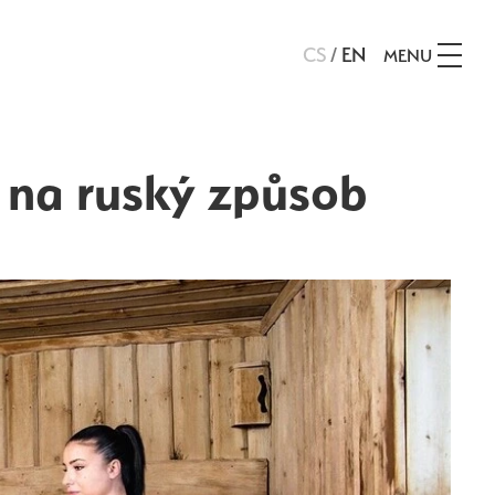
CS
/
EN
MENU
 na ruský způsob