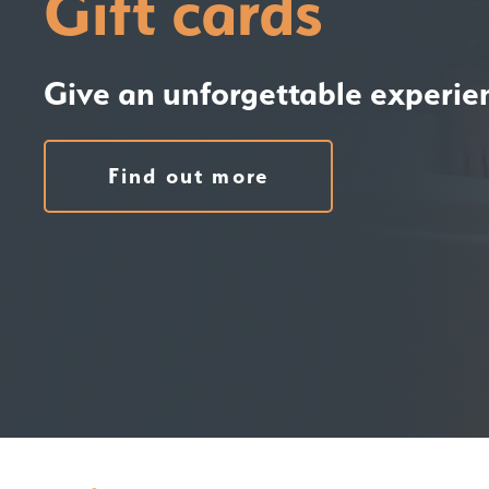
Gift cards
Give an unforgettable experie
Find out more