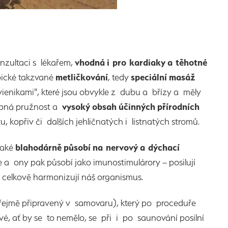
nzultaci s lékařem,
vhodná i pro kardiaky a těhotné
pické takzvané
metličkování
, tedy
speciální masáž
nikami", které jsou obvykle z dubu a břízy a měly
řebná pružnost a
vysoký obsah účinných přírodních
tu, kopřiv či dalších jehličnatých i listnatých stromů.
 také
blahodárně působí na nervový a dýchací
me a ony pak působí jako imunostimulárory – posilují
 a celkově harmonizují náš organismus.
ejmě připravený v samovaru), který po proceduře
é, ať by se to nemělo, se při i po saunování posilní