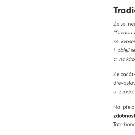
Tradi
Že se nej
"Divnou v
se kvasem
i oblejí 
a ne káz
Ze začátk
dřevostav
a ženské
Na přelom
zdobností
Tato baňa