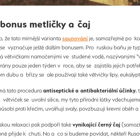
 bonus metličky a čaj
, že tato mírnější varianta
saunování
je, samozřejmě po ko
k se vyznačuje ještě dalším bonusem. Pro ruskou baňu je ty
á větvičkami namočenými ve studené vodě, nazývanými "vie
írány pouze jeden týden v roce, aby se zajistila jejich pot
om dubu a břízy se ale používají také větvičky lípy, eukalyp
má tato procedura
antiseptické a antibakteriální účinky
,
Z větviček se uvolní silice, my tyto přírodní látky vdechuje
působí proti křečím, uvolňují svaly, povzbuzují krevní oběh
řskou relaxaci pak podpoří také
vynikající černý čaj
(samozř
ě přijde k chuti. No a co si budeme povídat, někteří Rusov