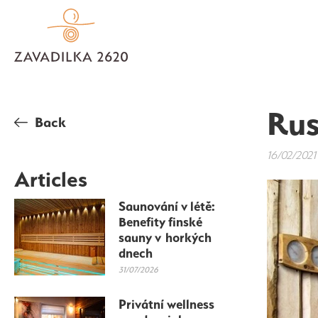
Rus
Back
16/02/2021
Articles
Saunování v létě:
Benefity finské
sauny v horkých
dnech
31/07/2026
Privátní wellness