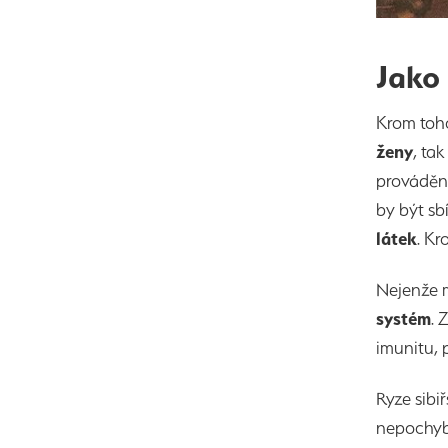
Jako
Krom toho
ženy
, ta
prováděn
by být sb
látek
. Kr
Nejenže 
systém
. 
imunitu, 
Ryze sibi
nepochybn