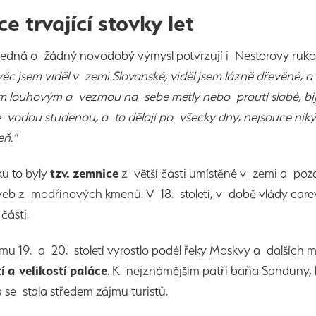
ce trvající stovky let
edná o žádný novodobý výmysl potvrzují i Nestorovy rukop
ěc jsem viděl v zemi Slovanské, viděl jsem lázně dřevěné, 
 louhovým a vezmou na sebe metly nebo proutí slabé, bijí s
se vodou studenou, a to dělají po všecky dny, nejsouce niký
eň."
u to byly
tzv. zemnice
z větší části umístěné v zemi a po
eb z modřínových kmenů. V 18. století, v době vlády carevn
 části.
u 19. a 20. století vyrostlo podél řeky Moskvy a dalších 
 a velikostí paláce
. K nejznámějším patří baňa Sanduny, 
 se stala středem zájmu turistů.