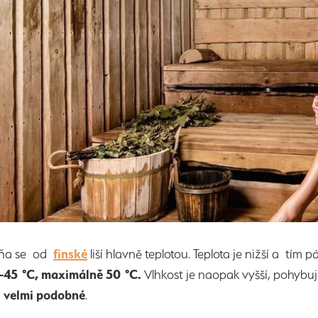
aňa se od
finské
liší hlavně teplotou. Teplota je nižší a tím 
-45 °C, maximálně 50 °C.
Vlhkost je naopak vyšší, pohyb
u velmi podobné
.