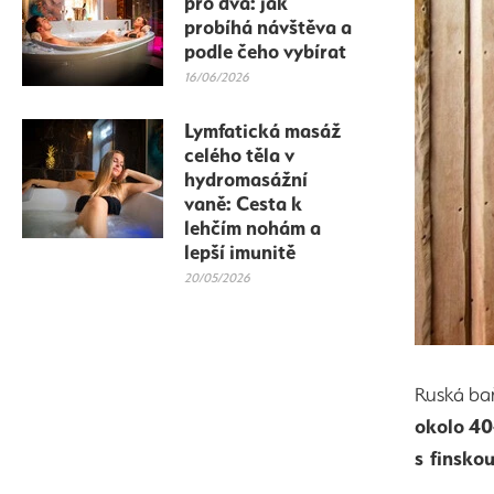
pro dva: jak
probíhá návštěva a
podle čeho vybírat
16/06/2026
Lymfatická masáž
celého těla v
hydromasážní
vaně: Cesta k
lehčím nohám a
lepší imunitě
20/05/2026
Ruská b
okolo 40
s finsko