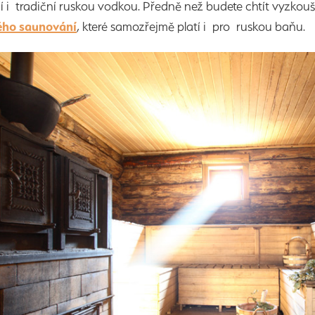
í i tradiční ruskou vodkou. Předně než budete chtít vyzkou
ého saunování
, které samozřejmě platí i pro ruskou baňu