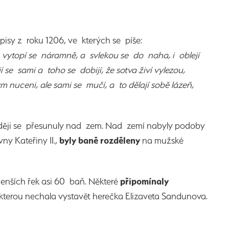
isy z roku 1206, ve kterých se píše:
a vytopí se náramně, a svlekou se do naha, i oblejí
e sami a toho se dobijí, že sotva živí vylezou,
m nuceni, ale sami se mučí, a to dělají sobě lázeň,
zději se přesunuly nad zem. Nad zemí nabyly podoby
y Kateřiny II.,
byly baně rozděleny
na mužské
menších řek asi 60 baň. Některé
připomínaly
kterou nechala vystavět herečka Elizaveta Sandunova.