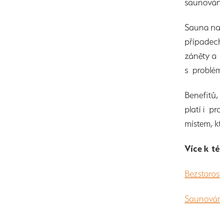
saunování
Sauna na
případech
záněty a 
s problém
Benefitů,
platí i p
místem, k
Více k t
Bezstaros
Saunován