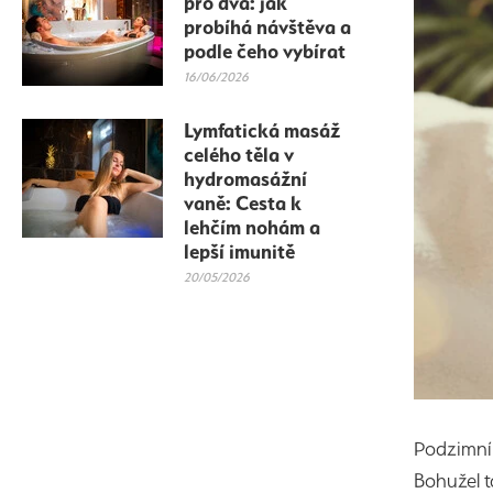
pro dva: jak
probíhá návštěva a
podle čeho vybírat
16/06/2026
Lymfatická masáž
celého těla v
hydromasážní
vaně: Cesta k
lehčím nohám a
lepší imunitě
20/05/2026
Podzimní 
Bohužel 