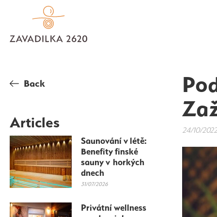
Pod
Back
Zaž
Articles
24/10/202
Saunování v létě:
Benefity finské
sauny v horkých
dnech
31/07/2026
Privátní wellness