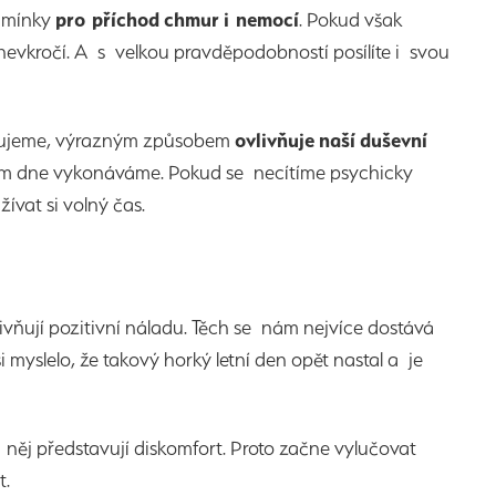
odmínky
pro příchod chmur i nemocí
. Pokud však
evkročí. A s velkou pravděpodobností posílíte i svou
hybujeme, výrazným způsobem
ovlivňuje naší duševní
ěhem dne vykonáváme. Pokud se necítíme psychicky
ívat si volný čas.
vlivňují pozitivní náladu. Těch se nám nejvíce dostává
 myslelo, že takový horký letní den opět nastal a je
 něj představují diskomfort. Proto začne vylučovat
t.