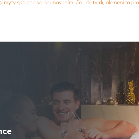
ší mýty spojené se saunováním. Co lidé tvrdí, ale není to pr
nce