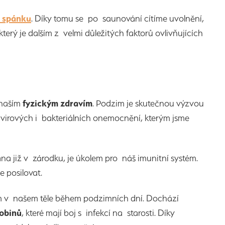
u spánku
. Díky tomu se po saunování cítíme uvolnění,
rý je dalším z velmi důležitých faktorů ovlivňujících
 naším
fyzickým zdravím
. Podzim je skutečnou výzvou
ch virových i bakteriálních onemocnění, kterým jsme
na již v zárodku, je úkolem pro náš imunitní systém.
 posilovat.
m v našem těle během podzimních dní. Dochází
lobinů
, které mají boj s infekcí na starosti. Díky