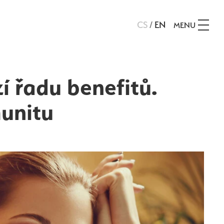
CS
/
EN
MENU
í řadu benefitů.
munitu