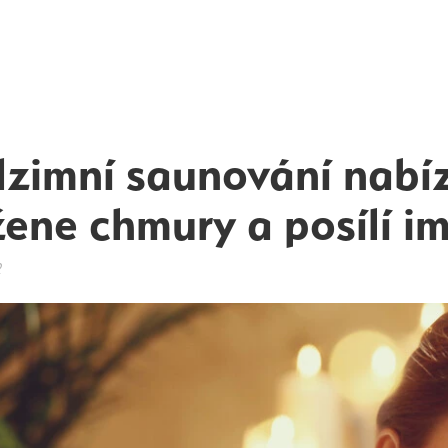
zimní saunování nabíz
ene chmury a posílí i
2