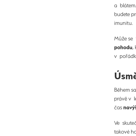
a blátem.
budete pr
imunitu.
Může se 
pohodu
,
v pořádku
Úsmě
Během sa
právě v l
čas
navýš
Ve skuteč
takové ho