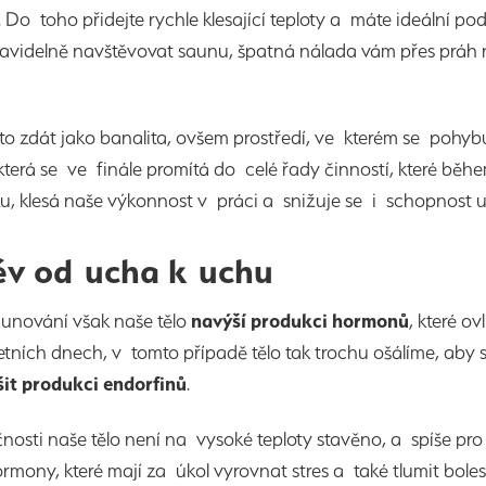
 Do toho přidejte rychle klesající teploty a máte ideální p
avidelně navštěvovat saunu, špatná nálada vám přes práh n
to zdát jako banalita, ovšem prostředí, ve kterém se po
 která se ve finále promítá do celé řady činností, které b
, klesá naše výkonnost v práci a snižuje se i schopnost už
v od ucha k uchu
unování však naše tělo
navýší produkci hormonů
, které o
etních dnech, v tomto případě tělo tak trochu ošálíme, aby si
it produkci endorfinů
.
nosti naše tělo není na vysoké teploty stavěno, a spíše pro
rmony, které mají za úkol vyrovnat stres a také tlumit boles