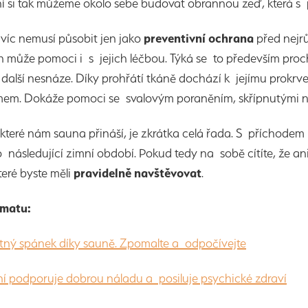
 si tak můžeme okolo sebe budovat obrannou zeď, která s pra
víc nemusí působit jen jako
preventivní ochrana
před nejrů
 může pomoci i s jejich léčbou. Týká se to především proch
další nesnáze. Díky prohřátí tkáně dochází k jejímu prokrven
em. Dokáže pomoci se svalovým poraněním, skřípnutými ner
 které nám sauna přináší, je zkrátka celá řada. S příchodem
ro následující zimní období. Pokud tedy na sobě cítíte, že a
teré byste měli
pravidelně navštěvovat
.
ématu:
tný spánek díky sauně. Zpomalte a odpočívejte
í podporuje dobrou náladu a posiluje psychické zdraví