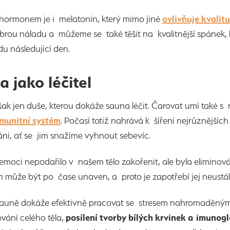
hormonem je i melatonin, který mimo jiné
ovlivňuje kvalit
ou náladu a můžeme se také těšit na kvalitnější spánek, kte
du následující den.
 jako léčitel
šak jen duše, kterou dokáže sauna léčit. Čarovat umí také s
imunitní systém
. Počasí totiž nahrává k šíření nejrůznější
ni, ať se jim snažíme vyhnout sebevíc.
moci nepodařilo v našem tělo zakořenit, ale byla eliminová
 může být po čase unaven, a proto je zapotřebí jej neustále
sauně dokáže efektivně pracovat se stresem nahromaděný
vání celého těla,
posílení tvorby bílých krvinek a imunog