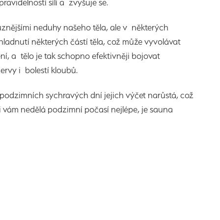
videlností sílí a zvyšuje se.
znějšími neduhy našeho těla, ale v některých
ladnutí některých částí těla, což může vyvolávat
í, a tělo je tak schopno efektivněji bojovat
vy i bolestí kloubů.
 podzimních sychravých dní jejich výčet narůstá, což
ni vám nedělá podzimní počasí nejlépe, je sauna