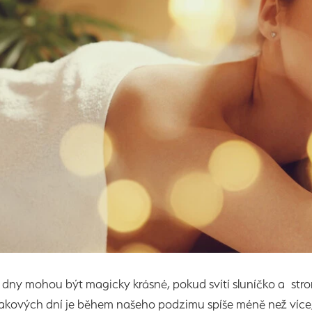
dny mohou být magicky krásné, pokud svítí sluníčko a str
takových dní je během našeho podzimu spíše méně než více