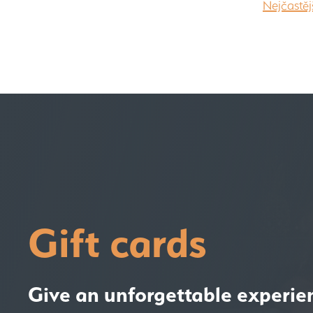
Nejčastěj
Gift cards
Give an unforgettable experie