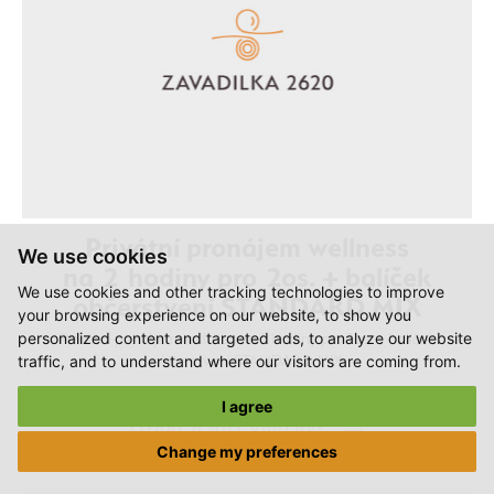
Privátní pronájem wellness
We use cookies
na 2 hodiny pro 2os. + balíček
We use cookies and other tracking technologies to improve
občerstvení STANDARD MIX
your browsing experience on our website, to show you
personalized content and targeted ads, to analyze our website
Privátní pronájem wellness na 2 hodiny pro 2os. + balíček
traffic, and to understand where our visitors are coming from.
občerstvení STANDARD MIX
3150 Kč
I agree
Order a gift voucher
Change my preferences