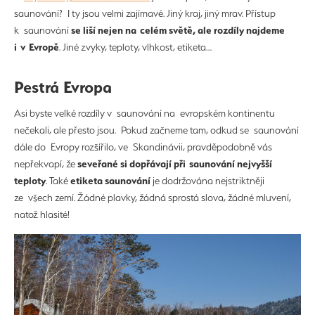
saunování? I ty jsou velmi zajímavé. Jiný kraj, jiný mrav. Přístup
se liší nejen na celém světě, ale rozdíly najdeme
k saunování
i v Evropě
. Jiné zvyky, teploty, vlhkost, etiketa…
Pestrá Evropa
Asi byste velké rozdíly v saunování na evropském kontinentu
nečekali, ale přesto jsou. Pokud začneme tam, odkud se saunování
dále do Evropy rozšířilo, ve Skandinávii, pravděpodobně vás
seveřané si dopřávají při saunování nejvyšší
nepřekvapí, že
teploty
etiketa saunování
. Také
je dodržována nejstriktněji
ze všech zemí. Žádné plavky, žádná sprostá slova, žádné mluvení,
natož hlasité!