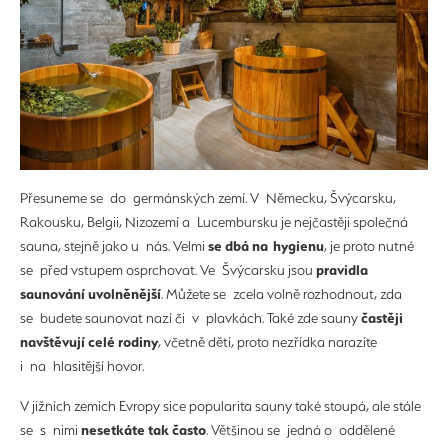
Přesuneme se do germánských zemí. V Německu, Švýcarsku,
Rakousku, Belgii, Nizozemí a Lucembursku je nejčastěji společná
se dbá na hygienu
sauna, stejně jako u nás. Velmi
, je proto nutné
pravidla
se před vstupem osprchovat. Ve Švýcarsku jsou
saunování uvolněnější
. Můžete se zcela volně rozhodnout, zda
častěji
se budete saunovat nazí či v plavkách. Také zde sauny
navštěvují celé rodiny
, včetně dětí, proto nezřídka narazíte
i na hlasitější hovor.
V jižních zemích Evropy sice popularita sauny také stoupá, ale stále
nesetkáte tak často
se s nimi
. Většinou se jedná o oddělené