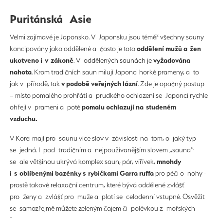
Puritánská Asie
Velmi zajímavé je Japonsko. V Japonsku jsou téměř všechny sauny
oddělení mužů a žen
koncipovány jako oddělené a často je toto
ukotveno i v zákoně
vyžadována
. V oddělených saunách je
nahota
. Krom tradičních saun milují Japonci horké prameny, a to
v podobě veřejných lázní
jak v přírodě, tak
. Zde je opačný postup
– místo pomalého prohřátí a prudkého ochlazení se Japonci rychle
pomalu ochlazují na studeném
ohřejí v prameni a poté
vzduchu.
V Korei mají pro saunu více slov v závislosti na tom, o jaký typ
se jedná. I pod tradičním a nejpoužívanějším slovem „sauna“
mnohdy
se ale většinou ukrývá komplex saun, pár, vířívek,
i s oblíbenými bazénky s rybičkami Garra ruffa
pro péči o nohy -
prostě takové relaxační centrum, které bývá oddělené zvlášť
pro ženy a zvlášť pro muže a platí se celodenní vstupné. Osvěžit
se samozřejmě můžete zeleným čajem či polévkou z mořských