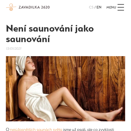
CS
/
EN
MENU
Není saunování jako
saunování
13/01/2021
O
nejúžasnějších saunách světa
jsme už psali, ale co zvyklosti