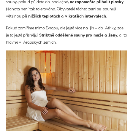
nezapomeňte přibalit plavky
sauny, pokud půjdete do společné,
.
Nahota není tak tolerována. Obyvatelé těchto zemí se saunují
při nižších teplotách a v kratších intervalech
většinou
.
Pokud zamíříme mimo Evropu, ale ještě více na jih – do Afriky, zde
Striktně oddělené sauny pro muže a ženy
je to ještě přísnější.
, a to
hlavně v Arabských zemích.