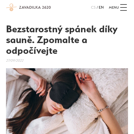
CS
/
EN
MENU
Bezstarostný spánek díky
sauně. Zpomalte a
odpočívejte
27/09/2022