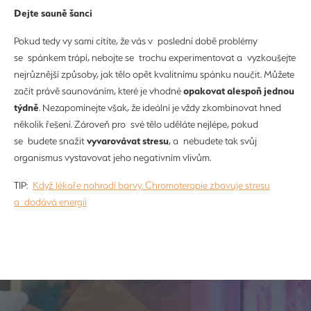
Dejte sauně šanci
Pokud tedy vy sami cítíte, že vás v poslední době problémy
se spánkem trápí, nebojte se trochu experimentovat a vyzkoušejte
nejrůznější způsoby, jak tělo opět kvalitnímu spánku naučit. Můžete
opakovat alespoň jednou
začít právě saunováním, které je vhodné
týdně
. Nezapomínejte však, že ideální je vždy zkombinovat hned
několik řešení. Zároveň pro své tělo uděláte nejlépe, pokud
vyvarovávat stresu
se budete snažit
, a nebudete tak svůj
organismus vystavovat jeho negativním vlivům.
TIP:
Když lékaře nahradí barvy. Chromoterapie zbavuje stresu
a dodává energii