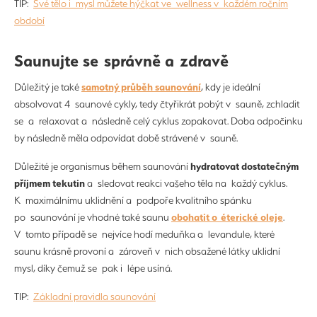
TIP:
Své tělo i mysl můžete hýčkat ve wellness v každém ročním
období
Saunujte se správně a zdravě
samotný průběh saunování
Důležitý je také
, kdy je ideální
absolvovat 4 saunové cykly, tedy čtyřikrát pobýt v sauně, zchladit
se a relaxovat a následně celý cyklus zopakovat. Doba odpočinku
by následně měla odpovídat době strávené v sauně.
hydratovat dostatečným
Důležité je organismus během saunování
příjmem tekutin
a sledovat reakci vašeho těla na každý cyklus.
K maximálnímu uklidnění a podpoře kvalitního spánku
obohatit o éterické oleje
po saunování je vhodné také saunu
.
V tomto případě se nejvíce hodí meduňka a levandule, které
saunu krásně provoní a zároveň v nich obsažené látky uklidní
mysl, díky čemuž se pak i lépe usíná.
TIP:
Základní pravidla saunování