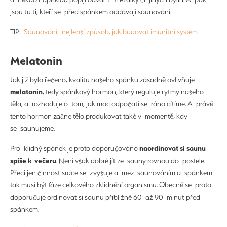
jsou tu ti, kteří se před spánkem oddávají saunování.
TIP:
Saunování: nejlepší způsob, jak budovat imunitní systém
Melatonin
Jak již bylo řečeno, kvalitu našeho spánku zásadně ovlivňuje
melatonin
, tedy spánkový hormon, který reguluje rytmy našeho
těla, a rozhoduje o tom, jak moc odpočatí se ráno cítíme. A právě
tento hormon začne tělo produkovat také v momentě, kdy
se saunujeme.
naordinovat si saunu
Pro klidný spánek je proto doporučováno
spíše k večeru
. Není však dobré jít ze sauny rovnou do postele.
Přeci jen činnost srdce se zvyšuje a mezi saunováním a spánkem
tak musí být fáze celkového zklidnění organismu. Obecně se proto
doporučuje ordinovat si saunu přibližně 60 až 90 minut před
spánkem.