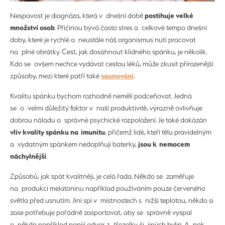
postihuje velké
Nespavost je diagnóza, která v dnešní době
množství osob
. Příčinou bývá často stres a celkové tempo dnešní
doby, které je rychlé a neustále náš organismus nutí pracovat
na plné obrátky. Cest, jak dosáhnout klidného spánku, je několik.
Kdo se ovšem nechce vydávat cestou léků, může zkusit přirozenější
saunování
způsoby, mezi které patří také
.
Kvalitu spánku bychom rozhodně neměli podceňovat. Jedná
se o velmi důležitý faktor v naší produktivitě, výrazně ovlivňuje
dobrou náladu a správné psychické rozpoložení. Je také dokázán
vliv kvality spánku na imunitu
, přičemž lidé, kteří tělu pravidelným
jsou k nemocem
a vydatným spánkem nedoplňují baterky,
náchylnější
.
Způsobů, jak spát kvalitněji, je celá řada. Někdo se zaměřuje
na produkci melatoninu například používáním pouze červeného
světla před usnutím. Jiní spí v místnostech s nižší teplotou, někdo si
zase potřebuje pořádně zasportovat, aby se správně vyspal
a někdo například popíjí odvar z třezalky či jiných bylin. A pak