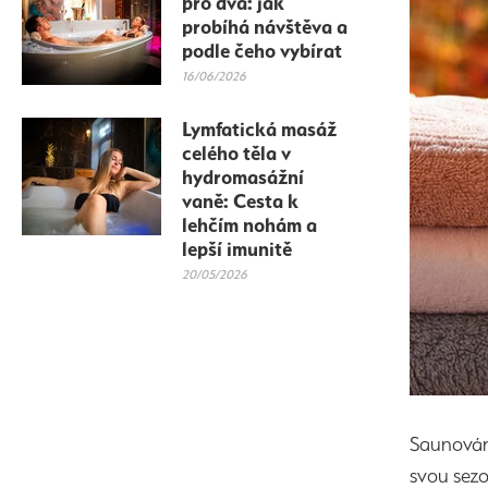
pro dva: jak
probíhá návštěva a
podle čeho vybírat
16/06/2026
Lymfatická masáž
celého těla v
hydromasážní
vaně: Cesta k
lehčím nohám a
lepší imunitě
20/05/2026
Saunování
svou sezo