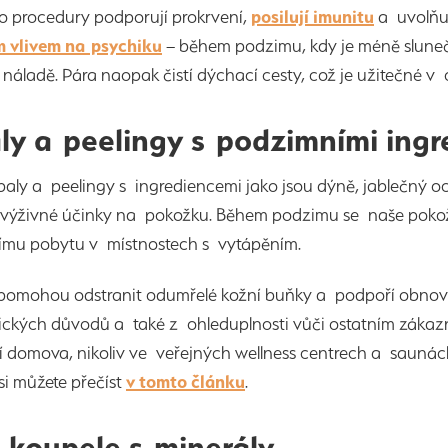
yto procedury podporují prokrvení,
posilují imunitu
a uvolňuj
m vlivem na psychiku
– během podzimu, kdy je méně sluneč
náladě. Pára naopak čistí dýchací cesty, což je užitečné 
ly a peelingy s podzimními ing
baly a peelingy s ingrediencemi jako jsou dýně, jablečný o
é výživné účinky na pokožku. Během podzimu se naše pokož
šímu pobytu v místnostech s vytápěním.
pomohou odstranit odumřelé kožní buňky a podpoří obnovu 
ických důvodů a také z ohleduplnosti vůči ostatním zákaz
í domova, nikoliv ve veřejných wellness centrech a sauná
si můžete přečíst
v tomto článku
.
é koupele s minerály