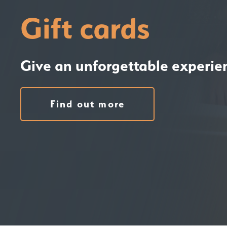
Gift cards
Give an unforgettable experie
Find out more