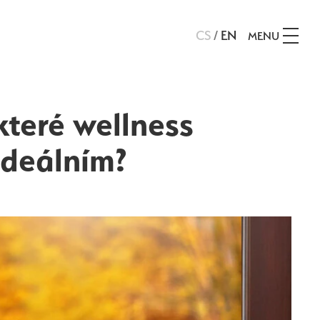
CS
/
EN
MENU
které wellness
ideálním?