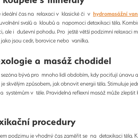
 ideální čas na relaxaci v klasické či v
hydromasážní van
uvolnění svalů a kloubů a napomoci detoxikaci těla. Kombi
i, ale i duševní pohodu. Pro ještě větší podzimní relaxaci 
jako jsou cedr, borovice nebo vanilka.
exologie a masáž chodidel
sezóna bývá pro mnoho lidí obdobím, kdy pociťují únavu a 
, je skvělým způsobem, jak obnovit energii těla. Stimuluje j
 systémům v těle. Pravidelná reflexní masáž může zlepšit k
xikační procedury
em podzimu je vhodný čas zaměřit se na detoxikaci těla. K