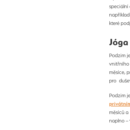
speciální
napříkla
které pod
Jóga
Podzim j
vnitřního
měsíce, p
pro duše
Podzim je
privátní
měsíců a 
naplno – 