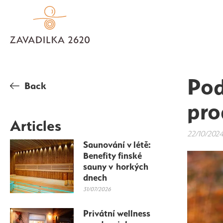
Pod
Back
pro
Articles
22/10/202
Saunování v létě:
Benefity finské
sauny v horkých
dnech
31/07/2026
Privátní wellness