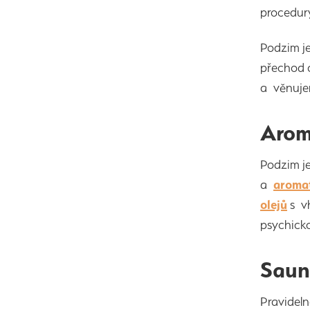
procedu
Podzim je
přechod o
a věnuje
Arom
Podzim je
a
aroma
olejů
s vh
psychick
Saun
Pravidel