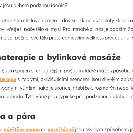
ry jsou během podzimu ideální?
 obdobím citelných změn – dny se zkracují, teploty klesají
vlivňuje i naše tělo a mysl. Pro mnohé z nás je podzim ča
me se péči o své tělo prostřednictvím wellness procedur 
aterapie a bylinkové masáže
 často spojen s chladnějším počasím, které může způsobit
terapie
s teplými, zklidňujícími esencemi jsou skvělým způso
odnými vůněmi, jako je skořice, hřebíček, rozmarýn nebo le
ou pohodu. Tyto vůně jsou typické pro podzimní období a 
a a pára
né
návštěvy sauny
či
parní lázně
jsou skvělým způsobem, ja