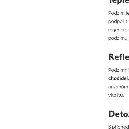
Podzim je
podpořit 
regenerac
podzimu, 
Refl
Podzimní 
chodidel
orgánům a
vitalitu.
Deto
S příchod