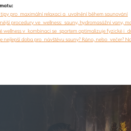
ématu:
 tipy pro maximální relaxaci a uvolnění během saunování
nější procedury ve wellness: sauny, hydromasážní vany, m
é wellness v kombinaci se sportem optimalizuje fyzické i d
 je nejlepší doba pro návštěvu sauny? Ráno, nebo večer? Na