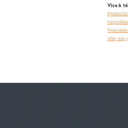
Více k t
Praktické
Nejoblíbe
Pravideln
Víte, kdy