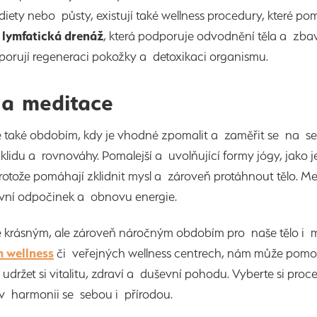
 diety nebo půsty, existují také wellness procedury, které pom
d
lymfatická drenáž
, která podporuje odvodnění těla a zba
porují regeneraci pokožky a detoxikaci organismu.
 a meditace
e také obdobím, kdy je vhodné zpomalit a zaměřit se na s
 klidu a rovnováhy. Pomalejší a uvolňující formy jógy, jako j
rotože pomáhají zklidnit mysl a zároveň protáhnout tělo. Me
vní odpočinek a obnovu energie.
 krásným, ale zároveň náročným obdobím pro naše tělo i my
m wellness
či veřejných wellness centrech, nám může pomo
udržet si vitalitu, zdraví a duševní pohodu. Vyberte si proc
v harmonii se sebou i přírodou.