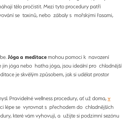
áhají tělo pročistit. Mezi tyto procedury patří
vování se toxinů, nebo zábaly s mořskými řasami,
ebe.
Jóga a meditace
mohou pomoci k navození
e jin jóga nebo hatha jóga, jsou ideální pro chladnější
ditace je skvělým způsobem, jak si udělat prostor
sl. Pravidelné wellness procedury, ať už doma,
v
ci lépe se vyrovnat s přechodem do chladnějších
edury, které vám vyhovují, a užijte si podzimní sezónu