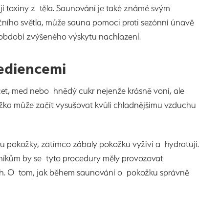
í toxiny z těla. Saunování je také známé svým
ního světla, může sauna pomoci proti sezónní únavě
v období zvýšeného výskytu nachlazení.
rediencemi
cet, med nebo hnědý cukr nejenže krásně voní, ale
ka může začít vysušovat kvůli chladnějšímu vzduchu
pokožky, zatímco zábaly pokožku vyživí a hydratují.
níkům by se tyto procedury měly provozovat
ch. O tom, jak během saunování o pokožku správně