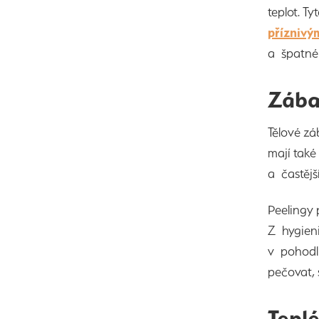
teplot. T
příznivý
a špatné 
Zába
Tělové zá
mají tak
a častěj
Peelingy 
Z hygien
v pohodl
pečovat, 
Tepl