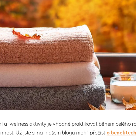
 a wellness aktivity je vhodné praktikovat během celého ro
nnost. Už jste si na našem blogu mohli přečíst
o benefitech