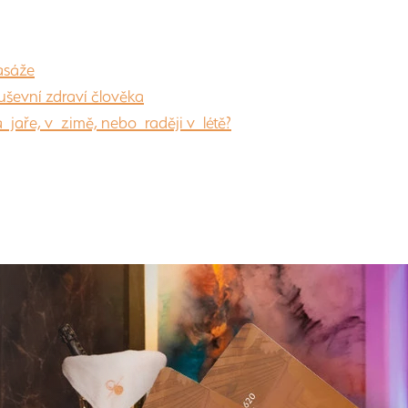
asáže
uševní zdraví člověka
 jaře, v zimě, nebo raději v létě?