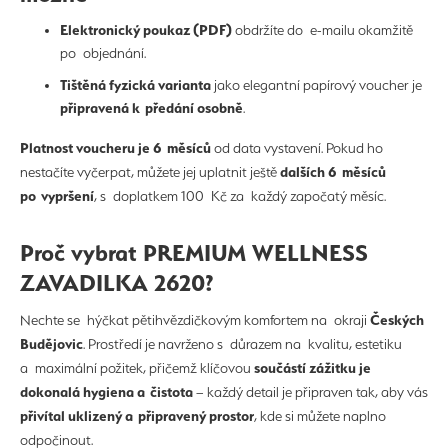
Elektronický poukaz (PDF)
obdržíte do e-mailu okamžitě
po objednání.
Tištěná fyzická varianta
jako elegantní papírový voucher je
připravená k předání osobně
.
Platnost voucheru je 6 měsíců
od data vystavení. Pokud ho
dalších 6 měsíců
nestačíte vyčerpat, můžete jej uplatnit ještě
po vypršení
, s doplatkem 100 Kč za každý započatý měsíc.
Proč vybrat PREMIUM WELLNESS
ZAVADILKA 2620?
Českých
Nechte se hýčkat pětihvězdičkovým komfortem na okraji
Budějovic
. Prostředí je navrženo s důrazem na kvalitu, estetiku
součástí zážitku je
a maximální požitek, přičemž klíčovou
dokonalá hygiena a čistota
– každý detail je připraven tak, aby vás
přivítal uklizený a připravený prostor
, kde si můžete naplno
odpočinout.