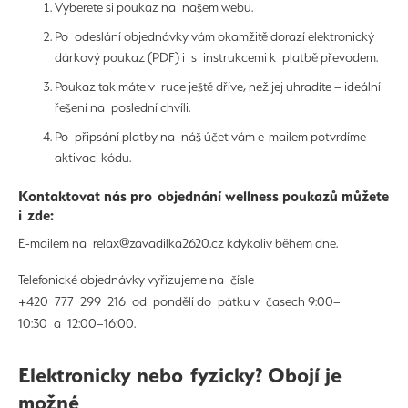
Vyberete si poukaz na našem webu.
Po odeslání objednávky vám okamžitě dorazí elektronický
dárkový poukaz (PDF) i s instrukcemi k platbě převodem.
Poukaz tak máte v ruce ještě dříve, než jej uhradíte – ideální
řešení na poslední chvíli.
Po připsání platby na náš účet vám e-mailem potvrdíme
aktivaci kódu.
Kontaktovat nás pro objednání wellness poukazů můžete
i zde:
E-mailem na relax@zavadilka2620.cz kdykoliv během dne.
Telefonické objednávky vyřizujeme na čísle
+420 777 299 216 od pondělí do pátku v časech 9:00–
10:30 a 12:00–16:00.
Elektronicky nebo fyzicky? Obojí je
možné