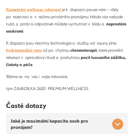
Kompletní wellness vybavení
je k dispozici pouze vám – vždy
po rezervaci a v režimu privátního pronájmu. Nikdo vás nebude
naprostém
rušit, a proto si odpočinek můžete vychutnat v klidu a
soukromí
.
K dispozici jsou všechny technologie a služby, od sauny přes
hydromasážní vany
chromoterapii
až po chytrou
, které promění
pocit luxusního zážitku,
relaxaci v opravdový rituál a poskytnou
čistoty a péče
.
Těšíme se na vás i vaše milované.
tým ZAVADILKA 2620 PREMIUM WELLNESS.
Časté dotazy
Jaká je maximální kapacita osob pro
pronájem?