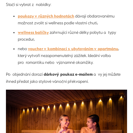
Stačí si vybrat z nabídky:
poukazy v různých hodnotách
dávají obdarovanému
možnost zvolit si wellness podle vlastní chuti,
wellness balíčky
zahrnující různé délky pobytu a typy
procedur,
voucher v kombinaci s ubytováním v apartmánu
nebo
,
který vytvoří nezapomenutelný zážitek. Ideální volba
pro romantiku nebo významné okamžiky.
dárkový poukaz e-mailem
Po objednání dorazí
a vy jej můžete
ihned předat jako stylové vánoční překvapení.