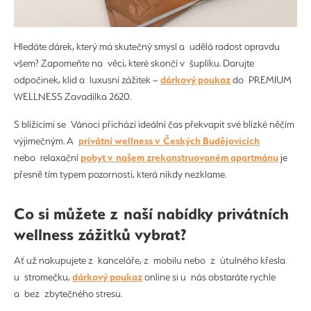
Hledáte dárek, který má skutečný smysl a udělá radost opravdu
všem? Zapomeňte na věci, které skončí v šuplíku. Darujte
dárkový poukaz
odpočinek, klid a luxusní zážitek –
do PREMIUM
WELLNESS Zavadilka 2620.
S blížícími se Vánoci přichází ideální čas překvapit své blízké něčím
privátní wellness v Českých Budějovicích
výjimečným. A
pobyt v našem zrekonstruovaném apartmánu
nebo relaxační
je
přesně tím typem pozornosti, která nikdy nezklame.
Co si můžete z naší nabídky privátních
wellness zážitků vybrat?
Ať už nakupujete z kanceláře, z mobilu nebo z útulného křesla
dárkový poukaz
u stromečku,
online si u nás obstaráte rychle
a bez zbytečného stresu.