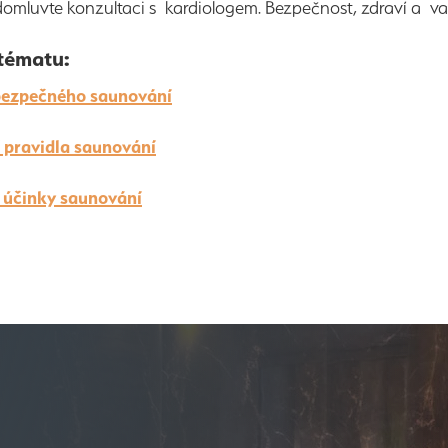
domluvte konzultaci s kardiologem. Bezpečnost, zdraví a 
tématu:
bezpečného saunování
 pravidla saunování
í účinky saunování