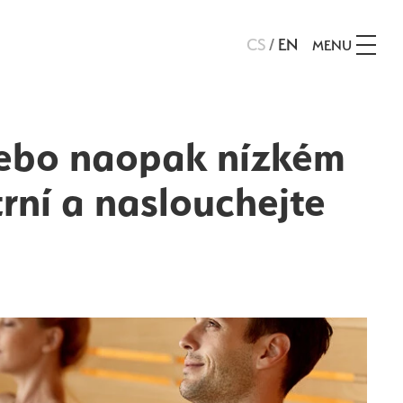
CS
/
EN
MENU
nebo naopak nízkém
rní a naslouchejte