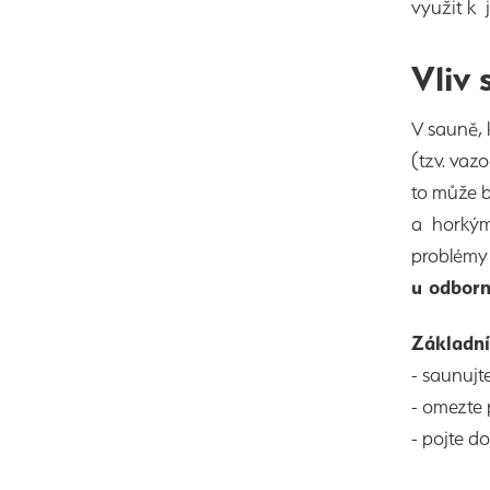
využit k 
Vliv
V sauně, 
(tzv. vaz
to může 
a horkým
problémy
u odborn
Základní
- saunujt
- omezte 
- pojte 