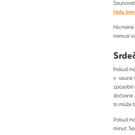
Saunování
řadu ben
Nicméně 
nemusí 
Srde
Pokud mát
v sauně s
způsobit 
dočasné z
to může 
Pokud má
minut. Sa