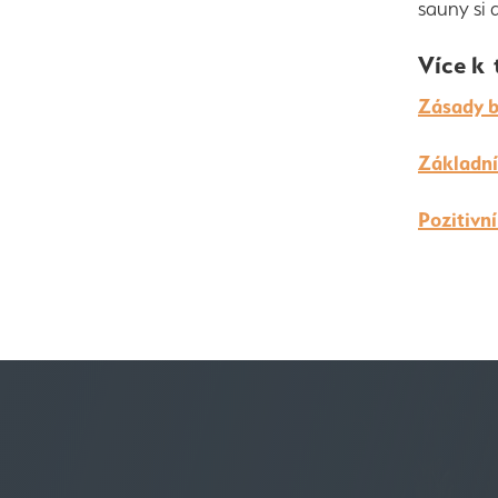
sauny si 
Více k 
Zásady 
Základní
Pozitivn