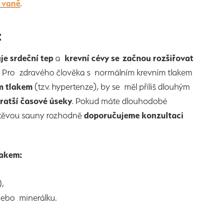
 vaně
.
:
je srdeční tep
a
krevní cévy se začnou rozšiřovat
ku. Pro zdravého člověka s normálním krevním tlakem
m tlakem
(tzv. hypertenze), by se měl příliš dlouhým
ratší časové úseky
. Pokud máte dlouhodobé
štěvou sauny rozhodně
doporučujeme konzultaci
lakem:
.),
odu nebo minerálku.