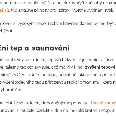
 patří mezi nejoblíbenější a nejefektivnější způsoby relaxac
efitů
. Má značné přínosy pro zdraví, včetně uvolnění svalů
člověk s vysokým nebo nízkým krevním tlakem by měl být p
vyhýbat.
ční tep a saunování
e problémy se srdcem, tepová frekvence je jedním z první
e tělesná teplota zvyšuje, což má vliv i na
zvýšení tepové
mírné zvýšení srdečního tepu, podobně jako je tomu při jaké
výšení srdečního tepu přirozenou reakcí organismu, která
být problém.
te obtíže se srdcem, doporučujeme pobyt ve
finské saun
unování si můžete rozdělit klidně na několik kratších etap,