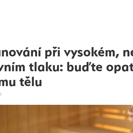
nování při vysokém, 
vním tlaku: buďte opat
mu tělu
3