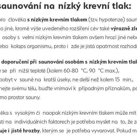
saunování na nízký krevní tlak:
ro člověka
s nízkým krevním tlakem
(tzv. hypotenze) saun
mo jiné, kromě výše uvedeného rozšíření cév také
výrazně zl
o osoby s velmi nízkým krevním tlakem ovšem hrozí jiné ne
ebo kolaps organismu, proto i zde je jistá opatrnost rozho
 doporučení při saunování osobám s nízkým krevním tla
e se při nižší teplotě (kolem 60-80 °C, 90 °C max.),
pobyt v sauně na kratší úseky, ne delší než kolem 15 min.,
hejte svému tělu, buďte vnímaví k případným příznakům, poku
mo prostor sauny.
ověka s vysokým či naopak nízkým krevním tlakem může mít
sti na individuálních faktorech je potřeba myslet na to, ž
je i jisté hrozby
, kterým se je potřeba vyvarovat. Pokud m