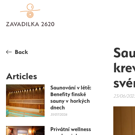
Sau
Back
kre
Articles
své
Saunování v létě:
Benefity finské
23/06/202
sauny v horkých
dnech
31/07/2026
Privátní wellness