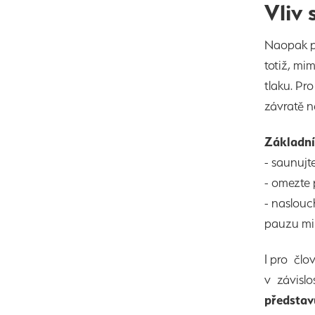
Vliv 
Naopak p
totiž, mi
tlaku. Pr
závratě n
Základní
- saunujt
- omezte 
- naslouc
pauzu mi
I pro čl
v závislo
představu