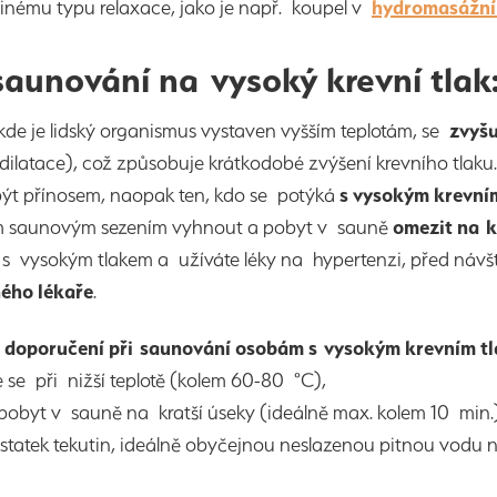
jinému typu relaxace, jako je např. koupel v
hydromasážní
 saunování na vysoký krevní tlak
kde je lidský organismus vystaven vyšším teplotám, se
zvyšu
odilatace), což způsobuje krátkodobé zvýšení krevního tla
být přínosem, naopak ten, kdo se potýká
s vysokým krevní
 saunovým sezením vyhnout
a pobyt v sauně
omezit na k
 s vysokým tlakem a užíváte léky na hypertenzi, před náv
ého lékaře
.
 doporučení při saunování osobám s vysokým krevním t
e se při nižší teplotě (kolem 60-80 °C),
pobyt v sauně na kratší úseky (ideálně max. kolem 10 min
dostatek tekutin, ideálně obyčejnou neslazenou pitnou v