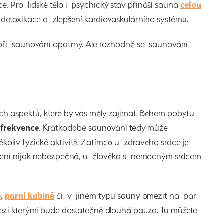
e. Pro lidské tělo i psychický stav přináší sauna
celou
, detoxikace a zlepšení kardiovaskulárního systému.
ři saunování opatrný. Ale rozhodně se saunování
ch aspektů, které by vás měly zajímat. Během pobytu
 frekvence
. Krátkodobé saunování tedy může
koliv fyzické aktivitě. Zatímco u zdravého srdce je
 není nijak nebezpečná, u člověka s nemocným srdcem
ě
,
parní kabině
či v jiném typu sauny omezit na pár
 mezi kterými bude dostatečně dlouhá pauza. Tu můžete