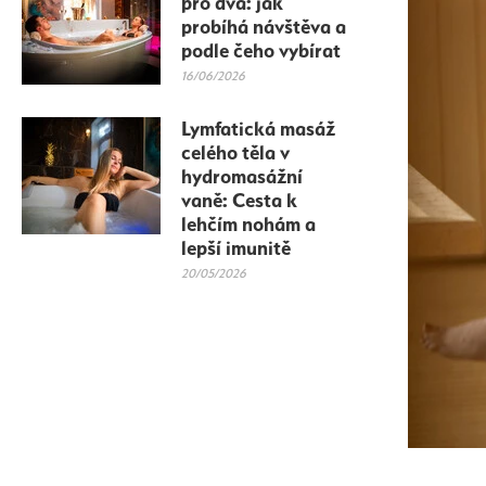
pro dva: jak
probíhá návštěva a
podle čeho vybírat
16/06/2026
Lymfatická masáž
celého těla v
hydromasážní
vaně: Cesta k
lehčím nohám a
lepší imunitě
20/05/2026