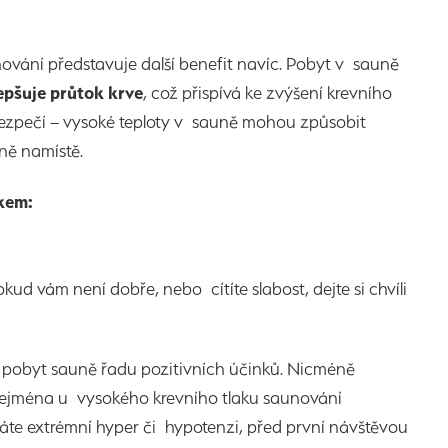
ování představuje další benefit navíc. Pobyt v sauně
epšuje průtok krve
, což přispívá ke zvýšení krevního
bezpečí – vysoké teploty v sauně mohou způsobit
dně namístě.
kem:
d vám není dobře, nebo cítíte slabost, dejte si chvíli
 pobyt sauně řadu pozitivních účinků. Nicméně
e zejména u vysokého krevního tlaku saunování
áte extrémní hyper či hypotenzi, před první návštěvou