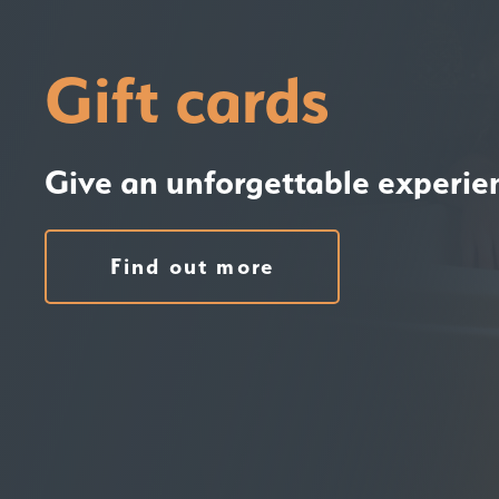
Gift cards
Give an unforgettable experie
Find out more