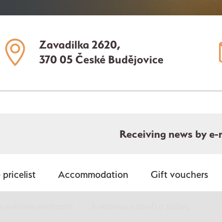
Zavadilka 2620,
370 05 České Budějovice
Receiving news by e-
pricelist
Accommodation
Gift vouchers
 wellness nechodit?
Reklamace zboží a služeb