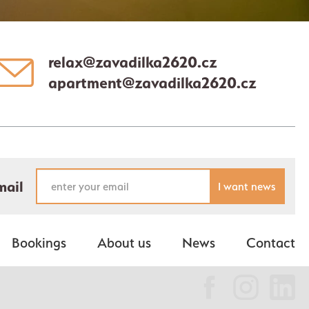
relax@zavadilka2620.cz
apartment@zavadilka2620.cz
mail
I want news
Bookings
About us
News
Contact