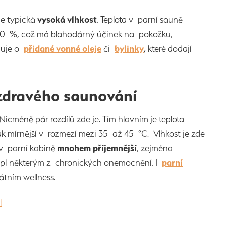
je typická
vysoká vlhkost
. Teplota v parní sauně
00 %, což má blahodárný účinek na pokožku,
cuje o
přidané vonné oleje
či
bylinky
, které dodají
 zdravého saunování
icméně pár rozdílů zde je. Tím hlavním je teplota
ak mírnější v rozmezí mezi 35 až 45 °C. Vlhkost je zde
 v parní kabině
mnohem příjemnější
, zejména
o trpí některým z chronických onemocnění. I
parní
rivátním wellness.
í