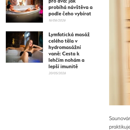
pro dva: jak
probíhá návštěva a
podle čeho vybírat
16/06/2026
Lymfatická masáž
celého těla v
hydromasážní
vaně: Cesta k
lehčím nohám a
lepší imunitě
20/05/2026
Saunování
praktikuj