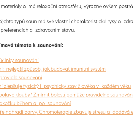
 materiály a má relaxační atmosféru, výrazně ovšem postr
ěchto typů saun má své vlastní charakteristické rysy a zdr
 preferencích a zdravotním stavu.
jímavá témata k saunování:
 účinky saunování
: nejlepší způsob, jak budovat imunitní systém
pravidla saunování
 zlepšuje fyzický i psychický stav člověka v každém věku
 bolavé klouby? Zmírnit bolesti pomůže pravidelné saunován
okožku během a po saunování
ře nahradí barvy. Chromoterapie zbavuje stresu a dodává e