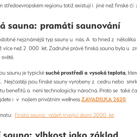
 středoevropském regionu totiž existují i jiné než finské č
ká sauna: pramáti saunování
dobně nejznámější typ sauny u nás. A to hned z několika 
již více než 2 000 let. Zadruhé právě finská sauna byla u z
 světě.
ou saunu je typické
suché prostředí a vysoká teplota
, kt
 Nejčastěji jsou finské sauny vyrobeny z cedru nebo smrk
u benefitů a není technologicky náročná. Proto se také č
jdete i v našem privátním wellness
ZAVADILKA 2620
.
ématu:
Finská sauna: vášeň trvající skoro 2000 let
í sauna: vlhkost jako základ