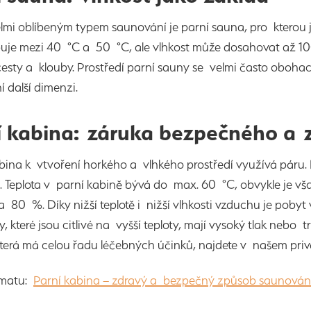
lmi oblíbeným typem saunování je parní sauna, pro kterou 
uje mezi 40 °C a 50 °C, ale vlhkost může dosahovat až 1
esty a klouby. Prostředí parní sauny se velmi často oboha
 další dimenzi.
í kabina: záruka bezpečného a
abina k vtvoření horkého a vlhkého prostředí využívá páru. N
. Teplota v parní kabině bývá do max. 60 °C, obvykle je vš
 80 %. Díky nižší teplotě i nižší vlhkosti vzduchu je pobyt
, které jsou citlivé na vyšší teploty, mají vysoký tlak neb
která má celou řadu léčebných účinků, najdete v našem p
ématu:
Parní kabina – zdravý a bezpečný způsob saunován