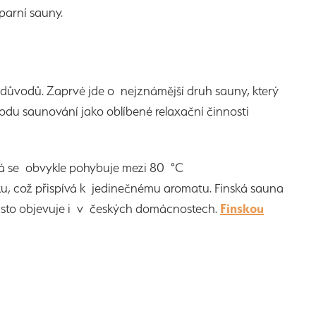
i parní sauny.
důvodů. Zaprvé jde o nejznámější druh sauny, který
rodu saunování jako oblíbené relaxační činnosti
erá se obvykle pohybuje mezi 80 °C
u, což přispívá k jedinečnému aromatu. Finská sauna
asto objevuje i v českých domácnostech.
Finskou