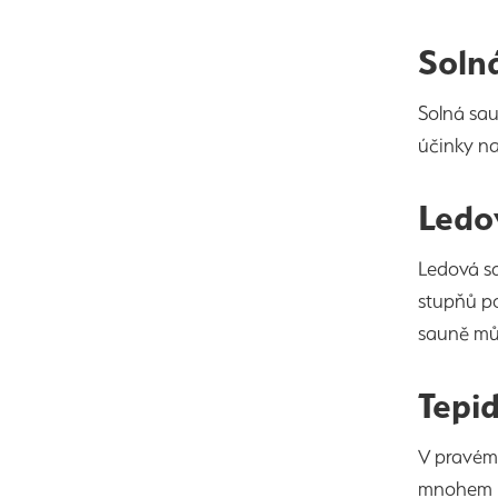
Solná
Solná sa
účinky n
Ledo
Ledová s
stupňů po
sauně můž
Tepi
V pravém 
mnohem ni