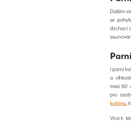
Dalším ve
se pohyb
dýchací c
saunování
Parn
I parní k
a vlhkost
mezi 60 a
pro osoby
kabinu
, 
Více k t