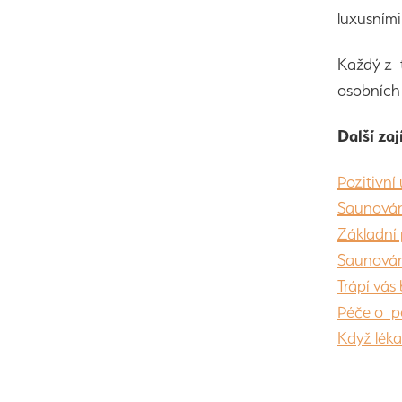
luxusními
Každý z t
osobních
Další za
Pozitivní
Saunování
Základní 
Saunování
Trápí vás
Péče o p
Když léka