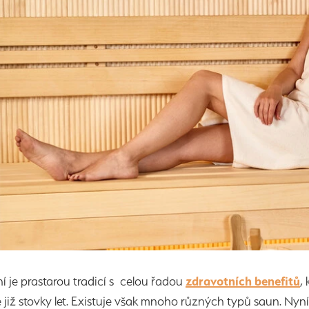
 je prastarou tradicí s celou řadou
zdravotních benefitů
,
e již stovky let. Existuje však mnoho různých typů saun. Nyn