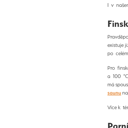
I v našem
Fins
Pravděpo
existuje 
po celém
Pro finsk
a 100 °C.
má spoust
saunu
na
Více k t
Parn