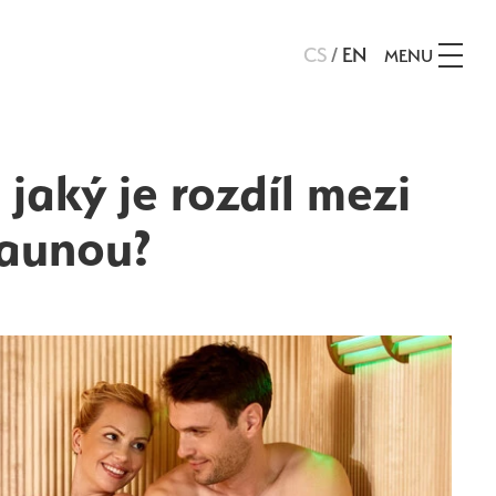
CS
/
EN
MENU
 jaký je rozdíl mezi
saunou?