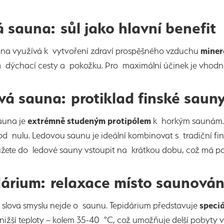
 sauna: sůl jako hlavní benefit
una využívá k vytvoření zdraví prospěšného vzduchu
minerá
a dýchací cesty a pokožku. Pro maximální účinek je vhodn
vá sauna: protiklad finské saun
auna je
extrémně studeným protipólem
k horkým saunám. T
d nulu. Ledovou saunu je ideální kombinovat s tradiční f
ete do ledové sauny vstoupit na krátkou dobu, což má poz
dárium: relaxace místo saunová
slova smyslu nejde o saunu. Tepidárium představuje
speciá
žší teploty – kolem 35-40 °C, což umožňuje delší pobyty v 