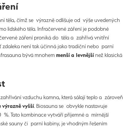
áření
ní těla, čímž se výrazně odlišuje od výše uvedených
mo lidského těla. Infračervené záření je podobné
ervené záření proniká do těla a zahřívá vnitřní
yť zdaleka není tak účinná jako tradiční nebo parní
e infrasauna bývá mnohem
menší a levnější
než klasická
st
zahřívání vzduchu kamna, která sálají teplo a zároveň
e výrazně vyšší
. Biosauna se obvykle nastavuje
%. Tato kombinace vytváří příjemné a mírnější
nské sauny či parní kabiny, je vhodným řešením