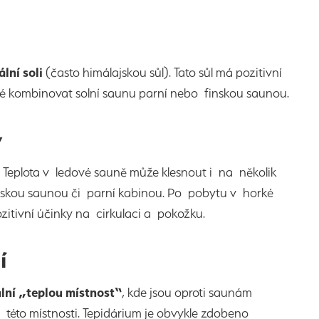
lní soli
(často himálajskou sůl). Tato sůl má pozitivní
é kombinovat solní saunu parní nebo finskou saunou.
y
eplota v ledové sauně může klesnout i na několik
inskou saunou či parní kabinou. Po pobytu v horké
itivní účinky na cirkulaci a pokožku.
ní
lní „teplou místnost“
, kde jsou oproti saunám
této místnosti. Tepidárium je obvykle zdobeno