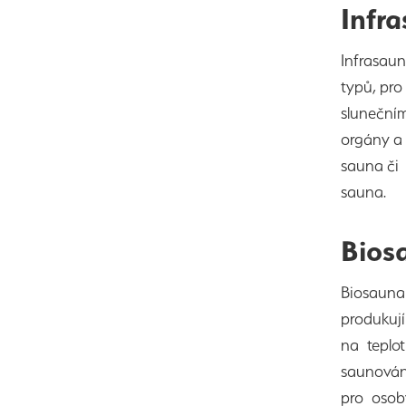
Infr
Infrasaun
typů, pro
slunečním
orgány a 
sauna či
sauna.
Biosa
Biosauna 
produkují
na teplo
saunování
pro osob