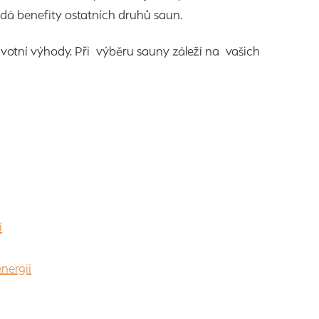
ádá benefity ostatních druhů saun.
avotní výhody. Při výběru sauny záleží na vašich
í
nergii