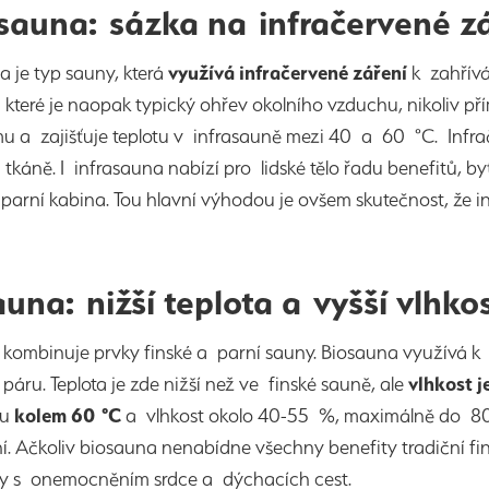
asauna: sázka na infračervené z
a je typ sauny, která
využívá infračervené záření
k zahřívá
 které je naopak typický ohřev okolního vzduchu, nikoliv pří
u a zajišťuje teplotu v infrasauně mezi 40 a 60 °C. Infrač
tkáně. I infrasauna nabízí pro lidské tělo řadu benefitů, b
 parní kabina. Tou hlavní výhodou je ovšem skutečnost, ž
una: nižší teplota a vyšší vlhko
kombinuje prvky finské a parní sauny. Biosauna využívá k 
 páru. Teplota je zde nižší než ve finské sauně, ale
vlhkost j
tu
kolem 60 °C
a vlhkost okolo 40-55 %, maximálně do 80 
. Ačkoliv biosauna nenabídne všechny benefity tradiční fi
y s onemocněním srdce a dýchacích cest.